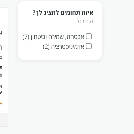
איזה תחומים להציג לך?
נקה הכל
א
אבטחה, שמירה וביטחון (7)
אדמיניסטרציה (2)
ת
צוות 3 ב
מ
ס
אם
עב
הת
בק
עב
בד
עד
מת