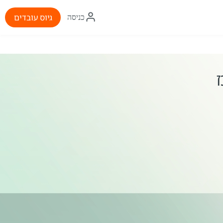
איקון
גיוס עובדים
כניסה
התחברות