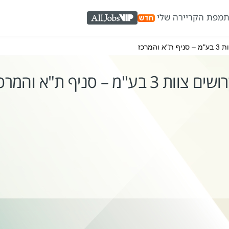
ת
מפת הקריירה שלי
AllJobs VIP
 והמרכז
ים צוות 3 בע"מ – סניף ת"א והמרכז