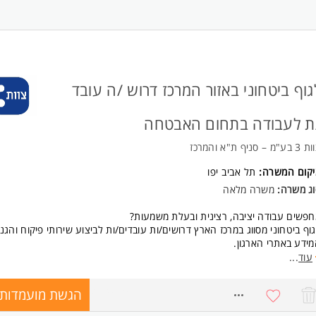
רה מלאה במשמרות בוקר ארוכות (ללא לילות וסופ"ש)
ר גבוה 50 לשעה
 ביס יומי
זר נסיעות לפי חוק
אים סוציאליים מלאים מהיום הראשון!
ישות:
גוף ביטחוני באזור המרכז דרוש /ה עובד
רות צבאי מלא רובאי 03 ומעלה
מינות מלאה למשרה
ת לעבודה בתחום האבטחה
ונות למעבר קורס ייעודי (בתשלום) המשרה מיועדת לנשים ולגברים כאחד.
ע"מ – סניף ת"א והמרכז
יקום המשרה:
תל אביב יפו
וג משרה:
משרה מלאה
פשים עבודה יציבה, רצינית ובעלת משמעות?
וף ביטחוני מסווג במרכז הארץ דרושים/ות עובדים/ות לביצוע שירותי פיקוח והגנ
ידע באתרי הארגון.
עוד
...
הות התפקיד
קוח, בקרה ושמירה על נהלי אבטחת מידע במתקנים ביטחוניים.
הגשת מועמדות
8035469
ודה בסביבה מקצועית ומבוקרת.
לוב של אחריות אישית, עמידה בנהלים ויכולת קבלת החלטות בשטח.