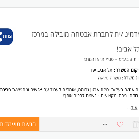
דמינ /ית לחברת אבטחה מובילה במרכז
ל אביב!
ע"מ – סניף ת"א והמרכז
יקום המשרה:
תל אביב יפו
וג משרה:
משרה מלאה
 את/ה בעל/ת יכולת ארגון גבוהה, אוהב/ת לעבוד עם אנשים ומחפש/ת סביבת
ודה יציבה ומקצועית - נשמח להכיר אותך!
פקיד כולל:
עוד
...
רת דיווחי נוכחות חודשיים.
ודה שוטפת מול מחלקת השכר והזנת נתונים למערכות.
הגשת מועמדות
8759377
יקת שעות עבודה, שעות נוספות, חופשות, מחלות ומילואים.
כון של סידורי עבודה וניהול שינויים בזמן אמת.
ן מענה שוטף לעובדים ולמנהלים בנושאים אדמיניסטרטיביים.