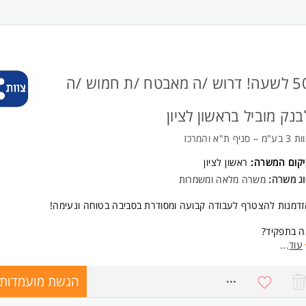
רה מלאה או חלקית במשמרות מגוונות
פשרות ללמוד במהלך משמרות הערב והלילה
אים סוציאליים מלאים מהיום הראשון
זרי נסיעות
תחילת העסקה בסוף אוגוסט
50 לשעה! דרוש /ה מאבטח /ת חמוש /ה
ישות:
בנק מוביל בראשון לציון
סי אנוש מעולים ותודעת שירות גבוהה
ריות, סדר, ארגון וראש גדול
ע"מ – סניף ת"א והמרכז
סיון קודם - יתרון המשרה מיועדת לנשים ולגברים כאחד.
יקום המשרה:
ראשון לציון
וג משרה:
משרה מלאה ומשמרות
דמנות להצטרף לעבודה קבועה ומסודרת בסביבה בטוחה ונעימה!
ה בתפקיד?
חריות על בקרת כניסה למתחם
עוד
...
עול מערכות ביטחון (מצלמות, מערכות בקרה)
פול במורשי כניסה ומתן מענה מקצועי לעובדים ומבקרים
הגשת מועמדות
8646691
רטי המשרה: