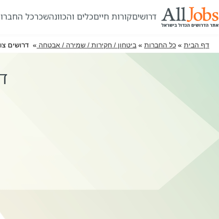
דרושים
קורות חיים
כלים והכוונה
שכר
כל החברו
דף הבית
»
כל החברות
»
ביטחון / חקירות / שמירה / אבטחה
» דרושים צוות 3 בע"מ – סניף ת"א
דרוש