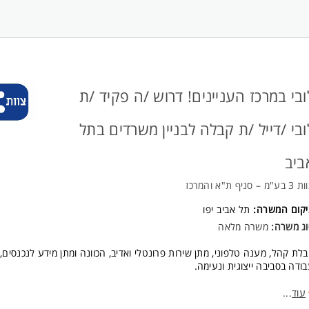
 אנחנו מציעים?
 גבוה 48 ש"ח לשעה
2,50 ש"ח לבעלי קורס בתוקף
שרה מקצועית קורס אבטחה של 6 ימים על חשבון החברה
אים סוציאליים מלאים מהיום הראשון פנסיה, קרן השתלמות, דמי הבראה ועוד
ובי במרכז העניינים! דרוש /ה פקיד /ת
ישות:
ובי /דייל /ת קבלה לבניין משרדים בתל
רות צבאי מלא רובאי 05 ומעלה
ונות לעבודה במשמרות
ביב
בר קורס רמה א'
ע"מ – סניף ת"א והמרכז
קום מרכזי עם נגישות נוחה. המשרה מיועדת לנשים ולגברים כאחד.
יקום המשרה:
תל אביב יפו
וג משרה:
משרה מלאה
לת קהל, מענה טלפוני, מתן שירות פרונטלי ואדיב, הכוונה ומתן מידע לנכנסים,
ודה בסביבה ייצוגית ונעימה.
 עבודה:
עוד
...
ים א-ה בשעות 07:30-16:00