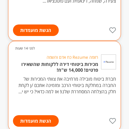
צעירה, שמחה, דינאמית ועם פוטנציאל...
הגשת מועמדות
לפני 14 שעות
רזומה Rezume כח אדם והשמה
מכירות ביטוחי דירה ללקוחות שהשאירו
פרטים! 14,000 ש"ח!
חברת ביטוח מובילה מרחיבה את צוותי המכירות של
החברה במחלקת ביטוחי הרכב ומזמינה אתכם /ן לקחת
חלק בהצלחה המסחררת שלנו! אז למה כדאי? כי יש י...
הגשת מועמדות