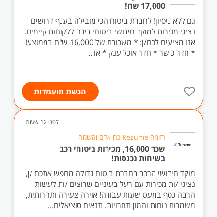
17,000 שח!
גם ללא ניסיון! לחברת ביטוח הכי מובילה בענף דרושים
נציגי מכירות למוקד חידושי ביטוחי דירה ללקוחות קיימים.
אנו מציעים לכם/ן: * משכורת של 16,000 ש"ח בממוצע!
* ‏חדר כושר * חדר אוכל ענק * או...
הגשת מועמדות
לפני 12 שעות
רזומה Rezume כח אדם והשמה
שכר 16,000, מכירות ביטוחי רכב
בשיחות נכנסות!
מוקד חידושי הרכב בחברת ביטוח גדולה מחפש אתכם /ן,
נציגי /ות מכירות עם רעל בעיניים שרוצים /ות לעשות
הרבה כסף במעט שעות עבודה! אוירה צעירה ותחרותית,
משמרות נוחות והמון תחרויות. תנאים סוציאלים...