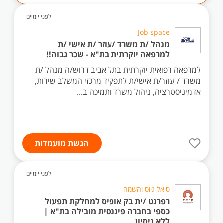
לפני יומיים
Job space
מנהל /ת משרד /עוזר /ת אישי /ת
למרפאה יוקרתית בת"א - שכר גבוה!!
למרפאה רפואית יוקרתית בתל אביב דרוש/ה מנהל /ת
משרד / עוזר/ת אישי/ת לתפקיד מרכזי המשלב שירות,
אדמיניסטרציה, ניהול משרד ותמיכה ב...
הגשת מועמדות
לפני יומיים
סיאל גיוס והשמה
רפרנט /ית בק אופיס למחלקת תפעול
כספי בחברה פיננסית מובילה בת"א |
ללא ניסיון