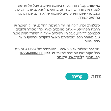
גמישות:
קבלת ההחלטות ביוזמה חשובה, אבל אל תחששו
לשנות את הדרך בה בחרתם בהתאם לתנאים. ערכו הערכת
מצב מדי פעם והיו ערניים ליוזמות של אחרים, שנו ועדכנו
בהתאם לצורך.
סבלנות:
זכרו, לוקח זמן עד הגשמת החלום, שיווק המוצר או
הרמת הפרוייקט – אתם מוזמנים לארגן לו"ז מסודר ולהציב
לעצמכם דד ליין, אבל היו ריאליים – עדיף לשחרר לשוק מוצר
טוב מאוחר מכפי שציפיתם מאשר להקדים ולחשוף מוצר
בלתי גמור.
יש לכם שאלות אלינו? אנחנו והמומחים של
AllJobs
זמינים
בכל מקום שבו נוח לכם להיות:
בטלפון
077-6-000-000
ב
פייסבוק
ב
לינקדאין
,
וב
אתר
.
מדור:
קריירה