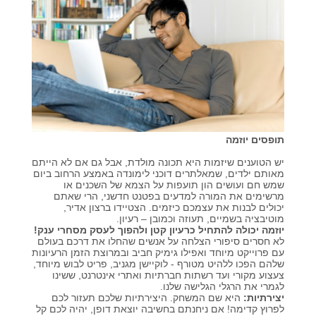
קורסים אונליין
שדרוג קורות חיים
שאלות נפוצות
תופסים יוזמה
התנתקות
יש הטוענים שיזמות היא תכונה מולדת, אבל גם אם לא הייתם
מאותם ילדים, שמאלתרים דוכני לימונדה באמצע הרחוב ביום
שמש חם ועושים הון תועפות על הצמא של השכנים או
מרשימים את המורה למדעים בפטנט חדשני, הרי שאתם
יכולים לבנות את עצמכם כיזמים. הצטיידו ברצון אדיר,
מוטיבציה בשמיים, תעוזה וכמובן – רעיון.
יוזמה יכולה להתחיל כרעיון קטן ולהפוך לעסק מסחרי ענק!
לא חסרים סיפורי הצלחה על אנשים שהחלו את דרכם בעולם
עם פרוייקט מיוחד ואפילו גימיק חביב ובמרוצת הזמן הרעיונות
שלהם הפכו ללהיט מטורף - לוקיישן מגניב, פריט לבוש מיוחד,
צעצוע מקורי ועד רשתות חברתיות ואתרי אינטרנט, ששינו
לגמרי את הרגלי הגלישה שלנו.
יצירתיות:
היא שם המשחק. היצירתיות שלכם תעזור לכם
לפרוץ קדימה! אם ניחנתם בחשיבה יוצאת דופן, יהיה לכם קל