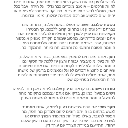
לחדש ולרענן גם את השוק הרווי ביותר. עם זאת, אתם חייבים
להיות פרקטים – אומנם מוכרים כבר נדל"ן על הירח, אבל בכל
זאת, מומלץ לחשוב על מוצר או פרוייקט שיתחבר למציאות או
יהיה ישים לביצוע עבורכם מבחינת יכולות, מימון וכדומה.
בשטח שלכם:
חשוב שתפעלו בשטח שלכם, בתחום שבו
צברתם ידע וניסיון או בתחום קרוב ללבכם, כך תבטיחו
מקצוענות וגם עניין לאורך זמן ותצליחו להלהיב אחרים. אם
אתם יזמים סדרתיים, מהסוג שמוחם הקודח מנפיק אינספור
רעיונות, ערכו רשימת יוזמות ובחרו יוזמה שלדעתכם היא
היוזמה הטובה והמעניינת והמבטיחה ביותר והתמקדו בה.
חזון:
אתם מוכרחים להאמין בעצמכם, בכח היזמות שלכם,
להיות בעלי מוטיבציה גבוהה ורצון עז ללכת עד הסוף עם
היוזמה שלכם ולא לפחד לקחת סיכונים. אם אתם טיפוסים
שאוהבים להוציא דברים לפועל ומאמינים ברעיון של מישהו
אחר, אתם יכולים להציע לו להיכנס יחד בשותפות או להיות
הרוח הביצועית בפרוייקט שלו.
סודות היישום:
בדקו אם הרעיון שלכם ליוזמה אכן ניתן לביצוע
וישים בפועל. כמו כן, בדקו אם אתם עצמכם בתקופה נוחה
לתפעול היוזמה ובאמת מוכנים להתמסר להגשמת העניין.
סקר שוק:
אם טרם גיבשתם רעיון ליוזמה, אתם מוזמנים
לגשש בתחום בו הייתם רוצים ליזום ולבדוק מה חסר, מה
אפשר לתגבר, באילו פעילויות מתעורר הצורך לחדש או
לשדרג. אם כבר יש בידיכם רעיון, בדקו האם הרעיון שלכם
ייחודי, התייעצו במידת הצורך עם עורך דין.