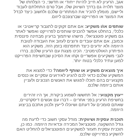
אגב, הרעיון לא חייב להיות ייחודי או חדשני, כי הצלחתו של
מוצר תלויה גם בדרך השיווק שלו, אבל טרם התחלתם לעבוד
וליישם, מומלץ להכיר את המתחרים שלכם ולחשוב כיצד לבדל
את המוצר או הפרוייקט שברצונכם ליזום.
שותפים או/ו משקיע:
אם אתם זקוקים לתגבור קריאטיבי או
כלכלי, בהחלט אפשר להכניס שותפים לפרוייקט ואפשר לאתר
גם משקיע פוטנציאלי, מישהו שיתמוך ברעיון מבחינה פיננסית
וכמובן, אם אתם עובדים ורוצים לעזוב את העבודה לטובת
היוזמה ולא יודעים כיצד תתפרנסו בזמן הזה, משקיע הוא
הפיתרון האולטימטיבי. הכינו מצגת עם הרעיון שלכם, בררו
לגבי משקיעים אפשריים וקחו את הסיכון שבחשיפת הפרוייקט
למען עתיד כלכלי בטוח יותר.
איך מוצאים משקיע או שותף ליוזמה?
כדי למצוא את
המשקיע שלכם כדאי לכם להגיע לאירועים עסקיים או כנסים
מקצועיים בהם תוכלו לפגוש את האנשים הנכונים ולעניין
אותם ביוזמה שלכם.
ייעוץ מקצועי:
אל תחששו לשמוע ביקורת, אך היו זהירים
בחשיפת הרעיון בפני אחרים – דברו עם אנשים דיסקרטיים,
שאתם סומכים על דעתם ושיוכלו לייעץ ולכוון אתכם בביצוע
היוזמה.
תוכנית עסקית ושיווקית:
מודל עסקי חשוב כדי לדעת מה
גודל ההשקעה, פוטנציאל המכירה וכדאיות היוזמה. כמו כן,
תוכנית עסקית תעזור למשקיעים הפוטנציאלים להחליט האם
להשקיע בפרוייקט שלכם.