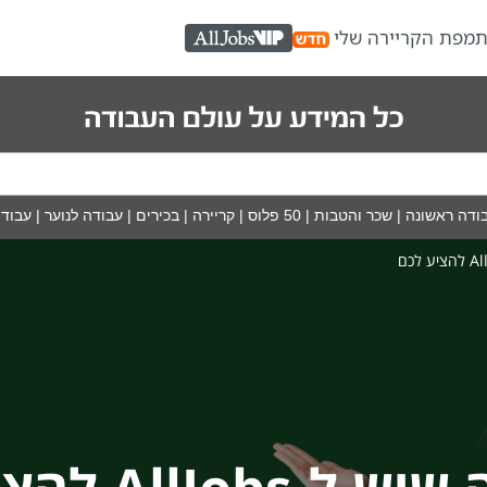
ת
מפת הקריירה שלי
AllJobs VIP
ודה ראשונה
|
שכר והטבות
|
50 פלוס
|
קריירה
|
בכירים
|
עבודה לנוער
|
עבודה
-AllJobs להציע לך