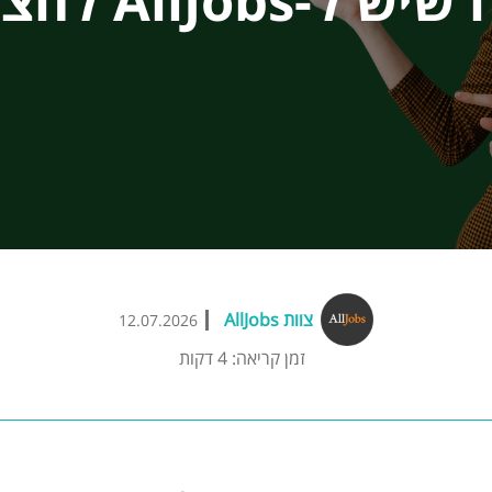
צוות AllJobs
12.07.2026
זמן קריאה: 4 דקות