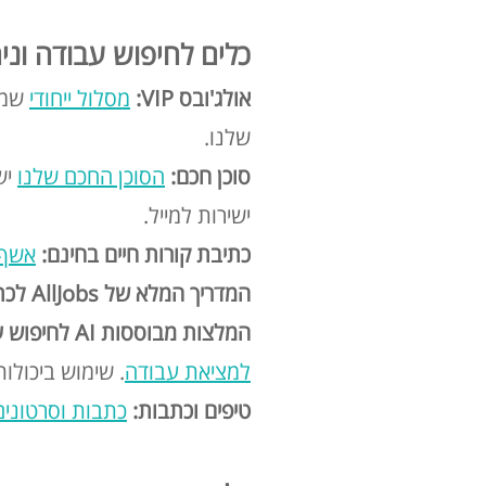
כלים לחיפוש עבודה וניה
אולג'ובס VIP:
מסלול ייחודי
שמא
שלנו.
סוכן חכם:
הסוכן החכם שלנו
יש
ישירות למייל.
כתיבת קורות חיים בחינם:
אשף 
המדריך המלא של AllJobs
לכת
המלצות מבוססות AI לחיפוש עבודה:
למציאת עבודה
. שימוש ביכולות ה-AI שהטמענו באתר, יהפכו את תהליך חיפוש העבודה ליותר פ
טיפים וכתבות:
כתבות וסרטונים