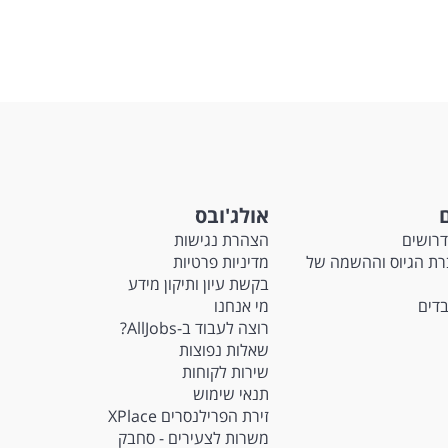
ם
אולג'ובס
דרושים
הצהרת נגישות
M - חברת הגיוס וההשמה של
מדיניות פרטיות
בקשת עיון ותיקון מידע
בדים
מי אנחנו
רוצה לעבוד ב-AllJobs?
שאלות נפוצות
שירות לקוחות
תנאי שימוש
זירת הפרילנסרים XPlace
משרות לצעירים - סחבק