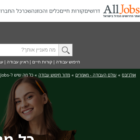
דרושים
קורות חיים
כלים והכוונה
שכר
כל החברו
חיפוש עבודה
|
קורות חיים
|
ראיון עבודה
|
עב
אולג'ובס
»
עולם העבודה - מאמרים
»
מדור חיפוש עבודה
»
כל מה שיש ל-AllJobs להציע לכם
כל מה שיש ל