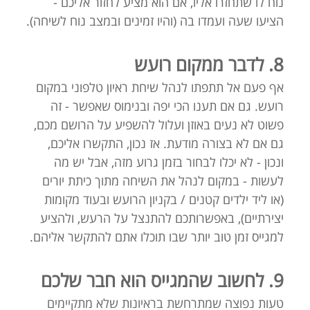
נוח לו שתחזרו אליו, אם הוא מציע לחזור אליכם -
הציעו שעה ועמדו בה (והיו זמינים ובמצב נוח לשיחה).
8. לדבר ממקום רועש
אף פעם אל תתפתו לנהל שיחת ראיון טלפוני במקום
רועש. גם אם תענו הכי יפה ובנימוס שאפשר - זה
פשוט לא נעים באוזן ועלול להשפיע על הרושם מכם,
גם אם לא בצורה מודעת. אז נכון, התקשרו אליכם,
ונכון - לא יכלו לבחור בזמן גרוע מזה, אבל יש מה
לעשות - במקום לנהל את השיחה מתוך כיתת יורים
(או ליד ילדים קטנים / בקניון הרועש ובעוד מקומות
יצירתיים), באפשרותכם להתנצל על הרעש, ולהציע
למגייס זמן טוב יותר שבו תוכלו אתם להתקשר אליהם.
9. לחשוב שהמגייס הוא חבר שלכם
טעות נפוצה שמתרחשת בראיונות שלא מתקיימים