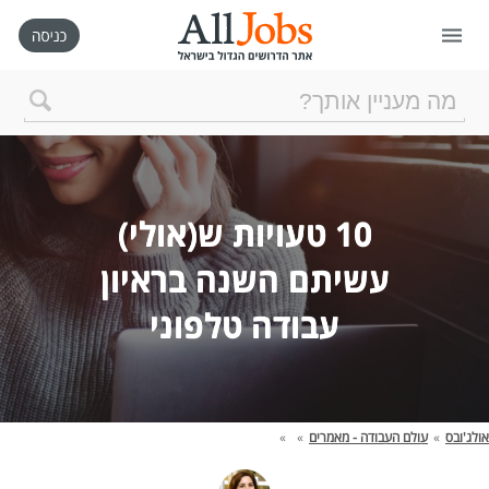
דף הבית
חיפוש חדש
10 טעויות ש(אולי)
ניהול החיפושים שלי
עשיתם השנה בראיון
עבודה טלפוני
רכישת AllJobs VIP
כמה אתם שווים?
אולג'ובס
»
עולם העבודה - מאמרים
»
»
קורסים אונליין