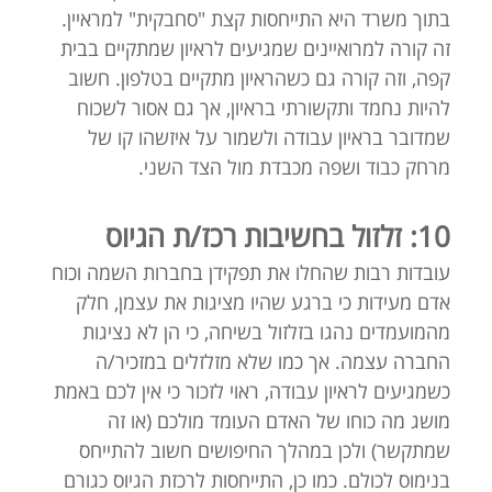
בתוך משרד היא התייחסות קצת "סחבקית" למראיין.
זה קורה למרואיינים שמגיעים לראיון שמתקיים בבית
קפה, וזה קורה גם כשהראיון מתקיים בטלפון. חשוב
להיות נחמד ותקשורתי בראיון, אך גם אסור לשכוח
שמדובר בראיון עבודה ולשמור על איזשהו קו של
מרחק כבוד ושפה מכבדת מול הצד השני.
10: זלזול בחשיבות רכז/ת הגיוס
עובדות רבות שהחלו את תפקידן בחברות השמה וכוח
אדם מעידות כי ברגע שהיו מציגות את עצמן, חלק
מהמועמדים נהגו בזלזול בשיחה, כי הן לא נציגות
החברה עצמה. אך כמו שלא מזלזלים במזכיר/ה
כשמגיעים לראיון עבודה, ראוי לזכור כי אין לכם באמת
מושג מה כוחו של האדם העומד מולכם (או זה
שמתקשר) ולכן במהלך החיפושים חשוב להתייחס
בנימוס לכולם. כמו כן, התייחסות לרכזת הגיוס כגורם