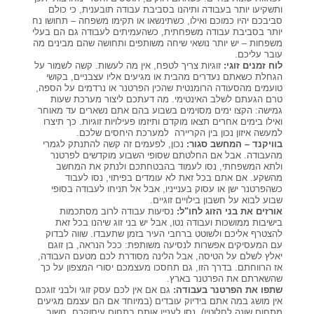
ותשקיעו יותר בעבודה ותיהנו בסביבת עבודה תובענית, כי כולם
סביבכם יהיו כמוכם ואילו, כשתינשאו או תקימו משפחה – תחושו נח
יותר בסביבת עבודה משפחתית, כשהעמיתים לעבודה גם הם בעלי
משפחות – יש יותר נושאי שיחה משותפים ותחושה שהם מבינים מה
עובר עליכם.
לוח זמנים זוגי:
זוגיות צריך לטפח, אין מה לעשות. קשה לשמור על
הגחלת כשאתם נעדרים מהבית או מגיעים אליו עצבניים, בקושי
טועמים מהסעודה הרומנטית שהכין הפרטנר או נרדמים על הספה,
טרם הגעתם לשלב האינטימי. מה דעתכם ליצור מערכת שעות
גמישה: הקצו ימים מסוימים בשבוע בהם אתם נשארים עד מאוחר
ואילו בימים אחרים תצאו מוקדם ותיזמו פעילויות זוגיות. כך תיצרו
למעשה איזון נכון בין הקריירה למערכת היחסים שלכם.
בוויקנד – המחשב סגור:
נכון, לפעמים זה קשה להתנתק לגמרי
מהעבודה. אבל אם החלטתם שסופי השבוע מוקדשים לפרטנר
ולתא המשפחתי, נסו לעמוד בהבטחתכם ולנתק את המחשב
מהשקע. אם אתם בכל זאת לא עומדים בפיתוי, נסו לעבוד
כשהפרטנר ישן או עסוק בענייניו, אבל אל תניחו לעבודה בסופי
שבוע לבוא על חשבון בילויים זוגיים.
אורזים את בני הזוג לחו"ל:
נסיעות עבודה לרוב מסתכמות
בישיבות ממושכות ועבודה נטו, אבל יש בני זוג שיהנו בכל זאת
להצטרף אליכם ולשוטט ברחבי העיר בזמן שתעבדו. שווה לבדוק
עם המעסיקים אפשרות לנסיעה משותפת: ככל הנראה, בן זוגם
יאלץ לשלם על הטיסה, אבל הלינה מסודרת לכם מטעם העבודה,
אז הרווחתם. בדרך הזו, גם תחסכו מעצמכם יסורי המצפון על כך
שהשארתם את הפרטנר בארץ.
שתפו את הפרטנר בעבודה:
גם אם אין לכם עסק זוגי ולבני זוגכם
אין מושג במה אתם בידיוק עובדים (במיוחד אם הם עצמם מגיעים
מתחום שונה לחלוטין), נסו לעניין אותם בתחום עיסוקכם. חשוב