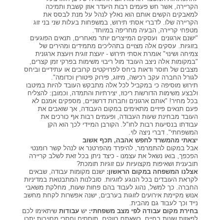
הקריירה, אשר חש פעמים רבות היעדר אוזן קשבת ותמיכה
למאבקים הקשים אותם הוא נאלץ לנהל על מנת לבסס את
הקריירה שלו. לדברי אסתי תירוש, במשפחות בעלות שני בני זוג
מטפחי קריירה, הבעיה מחריפה במיוחד.
"ישנם ארגונים ועסקים המייצרים יותר מאחרים, תנאים הפוגעים
בזוגיות. עסקים אלה מצויים בתהליכים מתמידים ומהירים של
צמיחה ושינוי" אומרת אסתי תירוש - יועצת זוגית ויועצת ארגונית
"במקומות אלה ניצב העובד מול ריבוי משימות בפרקי זמן קצרים,
מצבים של חוסר ודאות ביחס לפרויקטים קרובים או עתידיים וביחס
לגורל החברה עקב רכישה, מיזוג, פירוק פיטורין וכדומה".
תירוש מוסיפה כי במקביל לכל אלה מתבקש העובד להיות במיטבו
ולבצע משימות הדורשות ריכוז, יצירתיות והתמדה, וכמובן: להצליח
בכל מחיר! "אותם ארגונים וחברות דרשניים, מספקים אמנם לא
פעם תנאים פיזיים מתאימים במקום העבודה, אך שואבים את
העובד מבחינת שעות העבודה, ופעמים רבות אף כורכים את
עבודתו בנסיעות רבות לחו"ל. הקורבן המיידי לכך הוא הקן
המשפחתי". דברי ניצה לוי.
יצאתי מהמשרד לחפש אהבה, תכף אשוב
אבל במקום להתמרמר, להיפרד מהפרטנר או לנהל קשר רומנטי
הפכפך, בואו נשאל את עצמנו - כיצד ניתן בכל זאת לשלב קריירה
תובענית ושאיפות מקצועיות עם זוגיות תומכת?
אצלנו המשפחה במקום הראשון:
ישנם מקומות עבודה, שבאים
לקראת העובדים בכל הנוגע לזוגיות. סובלנות המתבטאת במדיניות
החברה. כך למשל, נהוג לעבוד בהם פחות שעות, מחלקת משאבי
אנוש מקיימת אירועים לזוגות בערבים, ישנה אפשרות לקחת מחשב
נייד וכך לעבוד גם מהבית.
בחירת מקום עבודה לפי מצב משפחתי:
יש
עבודות
שיתאימו לכם
לפאזות שונות בחיים. כשאתם רווקים, תוססים וחסרי מחויבות יתכן