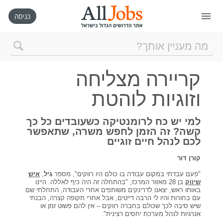
דף הבית
קריירה מצליחה
חיפוש חדש
וזוגיות לוהטת
ניהול החיפושים שלי
למי יש כח לרומנטיקה כשעובדים כל כך
קשה? זה הזמן לחפש משרה, שתאפשר
לכם לנהל חיים זוגיים
רכישת AllJobs VIP
קורן דור
כמה אתם שווים?
"פעם עבדתי במקום עבודה בו כולם היו רווקים", מספר
גיל
,
איש
שיווק
בן 28 מאזור המרכז, "בהתחלה זה היה כיף לאללה. היינו
באותו ראש, יצאנו לדרינקים משותפים אחרי העבודה, התחלתי שם
עם בחורות והיו לי הרבה דייטים, אבל אחרי תקופה קצרה, הבנתי
קורסים אונליין
שיש סיבה לכך שכולם בחברה רווקים – אין להם פשוט זמן או
אנרגיות לנהל מערכת יחסים רצינית".