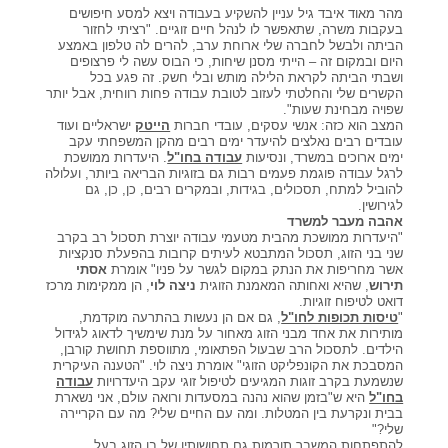
מהר מאוד איבד גיל עניין להשקיע בעבודה ויצא למסע חיפושים
קורסים אונליין
בעקבות משרה, שתאפשר לו לנהל חיים זוגיים. "רציתי לחזור
הביתה ולבשל לחברה שלי ארוחת ערב, להרים לה טלפון באמצע
היום ובמקום זה – הייתי מסנן שיחות, כי הבוס עשה לי פרצופים
ושבתי הביתה לקראת הלילה מותש ובלי חשק. זה פגע בכל
שדרוג קורות חיים
הקשרים שלי והחלטתי לעזוב לטובת עבודה פחות רווחית, אבל יותר
שפויה מבחינת שעות".
המצב הוא כזה: אנשי עסקים, עובדי חברות
הייטק
ישראליים ועוד
שאלות נפוצות
עובדים רבים נאלצים להיעדר ימים רבים מהקן המשפחתי עקב
ימים ארוכים במשרד, ונסיעות
עבודה בחו"ל
. היעדרות ממושכת
לרגל עבודה פוגמת פעמים רבות גם בזוגיות הבריאה ביותר, ועלולה
להוביל למתח, תסכולים, בגידות, ובמקרים רבים, כן, כן, גם
התנתקות
לגירושין.
אהבה מעבר למשרד
"היעדרות ממושכת מהבית מטעמי עבודה יוצרת תסכול רב בקרב
שני בני הזוג, תסכול המתבטא לעיתים קרובות בהפעלת סנקציות
אשר מחריפות את הנתק במקום לגשר על פניו" אומרת
אסתי
תירוש
, שהיא ואחותה המאמנת הזוגית
ניצה לוי
, הן ממקימות מרכז
דואט לטיפוח זוגיות.
"
טיסות תכופות לחו"ל
, גם אם הן נעשות בהתרעה מוקדמת,
מותירות את אחד מבני הזוג מאחור על מנת שימשיך לדאוג לגידול
הילדים. לתסכול הרב שבעול הפתאומי, מתווספת תחושת קורבן,
המסבכת את הקונפליקט הזוגי" אומרת ניצה לוי. "הטענה העיקרית
שנשמעת בקרב זוגות המגיעים לטיפול זוגי עקב היעדרויות
עבודה
בחו"ל
היא ש"בזמן שהוא נהנה במסעדות ורואה עולם, אני נשארת
בבית ונקרעת בין המטלות. ומה עם החיים שלי? מה עם הקריירה
שלי?"
להתפתחות המשבר תורמות גם תחושותיו של בן הזוג בעל