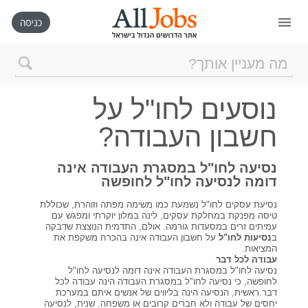
דף הבית
נוסעים לחו"ל על
חיפוש חדש
חשבון העבודה?
ניהול החיפושים שלי
נסיעה לחו"ל במסגרת העבודה אינה
דומה לנסיעה לחו"ל לחופשה
רכישת AllJobs VIP
נסיעת עסקים לחו"ל נשמעת כמו משימה מפתה וזוהרת, שכוללת
טיסה מפנקת במחלקת עסקים, לינה במלון יוקרתי ומפגש עם
עמיתים זרים במסעדות גורמה. אולם, התדמית הנוצצת שדבקה
ב
נסיעות לחו"ל
על חשבון העבודה אינה בהכרח משקפת את
כמה אתם שווים?
המציאות.
עבודה לכל דבר
נסיעה לחו"ל במסגרת העבודה אינה דומה לנסיעה לחו"ל
קורסים אונליין
לחופשה, כי נסיעה לחו"ל במסגרת העבודה הינה עבודה לכל
דבר.ראשית, הנסיעה הינה בליווים של אנשים איתם במערכת
יחסים של עבודה ולא חברים קרובים או משפחה. שנית, לנסיעה