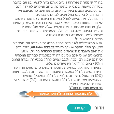
בחו"ל יש מטרות מוגדרות ויעדים אותם צריך להשיג. בין אם מדובר
קורסים אונליין
בסדרת פגישות, בכנס או בתערוכה, ברוב המקרים לא יהיה לכם
זמן לסיבובים נוצצים בעיר בה אתם מתארחים, כך שבעצם אין
הרבה הבדל בין כנס בתל אביב לבין כנס בברלין.
ההכנות לקראת נסיעה לחו"ל במסגרת העבודה גם מהוות עיסוק
שדרוג קורות חיים
לא נוח: הזמנות הטיסה, אישורי השתתפות בכנסים ופגישות, הזמנות
מלון, ארוחות עסקיות, סגירת תקציב אש"ל יומי מול המעביד
ותקציב הטיסה, אלה הם רק חלק מהמשימות העומדות בפני מי
שעתיד לצאת מהמדינה במסגרת העבודה.
שאלות נפוצות
רוצים להרגיש חו"ל
60% מהישראלים לא יוצאים לחו"ל במסגרת העבודה והיו מעדיפים
שכן, כך עולה מסקר שנערך ב
אתר
דרושים
AllJobs
, אשר בדק
את האם העובדים הישראלים נוסעים ל
עבודה בחו"ל
. 20%
התנתקות
מהנשאלים ענו כי אינם נוסעים לחו"ל במסגרת עבודתם הנוכחית
וכי הינם שבעי רצון מכך. 11% יוצאים לחו"ל במסגרת עבודה ונהנים
ו- 9% יוצאים לחו"ל אך היו מעדיפים שלא.
תוצאות הסקר אינן מפתיעות , הסקר ממחיש כי מי שאינו חווה את
חווית הנסיעה לחו"ל במסגרת העבודה היה מאוד רוצה לעבור אותה
(60% מהנשאלים היו רוצים לצאת לחו"ל). במקביל, מחצית
מהנשאלים אשר יוצאים לחו"ל במסגרת העבודה (9%) אמרו כי היו
מעדיפים להישאר בארץ.
כך תעשו עסקים בחו"ל
מדור:
קריירה