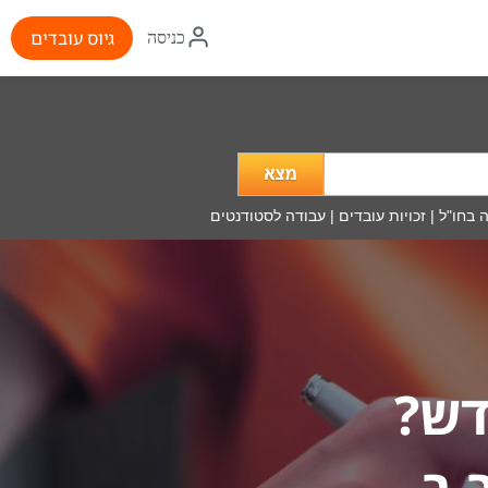
איקון
גיוס עובדים
כניסה
התחברות
מה
מעניין
אותך?
 בחו"ל
|
זכויות עובדים
|
עבודה לסטודנטים
דש?
 ב-