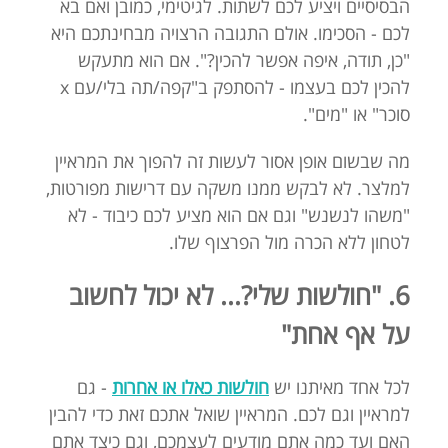
הבסיסיים ויציע לכם לשתות. לגיטימי, כמובן ואם בא
לכם - הסכימו. אולם התגובה הרצויה מבחינתכם היא
"כן, תודה, איפה אפשר להכין?". אם הוא מתעקש
להכין לכם בעצמו - להסתפק ב"קפה/תה בלי/עם x
סוכר" או "מים".
מה שבשום אופן אסור לעשות זה להפוך את המראיין
למלצר. לא לבקש ממנו משקה עם דרישות מפורטות,
"משהו לנשנש" וגם אם הוא מציע לכם כיבוד - לא
לטחון ללא הכרה מול הפרצוף שלו.
6. "חולשות שלי?... לא יכול לחשוב
על אף אחת"
לכל אחד מאיתנו יש
חולשות כאלו או אחרות
- גם
למראיין וגם לכם. המראיין שואל אתכם זאת כדי להבין
האם ועד כמה אתם מודעים לעצמכם, וגם כיצד אתם