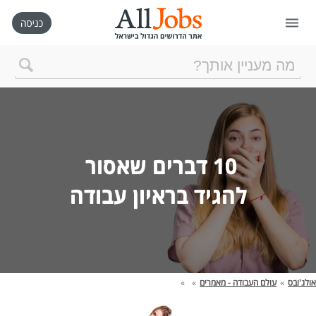
דף הבית
חיפוש חדש
10 דברים שאסור 
ניהול החיפושים שלי
להגיד בראיון עבודה
רכישת AllJobs VIP
כמה אתם שווים?
אולג'ובס
»
עולם העבודה - מאמרים
»
»
קורסים אונליין