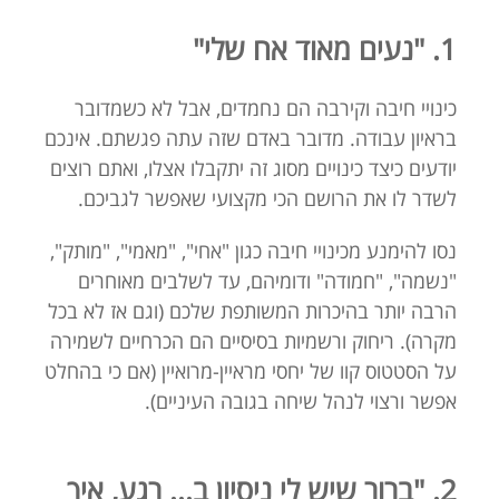
1. "נעים מאוד אח שלי"
כינויי חיבה וקירבה הם נחמדים, אבל לא כשמדובר
בראיון עבודה. מדובר באדם שזה עתה פגשתם. אינכם
יודעים כיצד כינויים מסוג זה יתקבלו אצלו, ואתם רוצים
לשדר לו את הרושם הכי מקצועי שאפשר לגביכם.
נסו להימנע מכינויי חיבה כגון "אחי", "מאמי", "מותק",
"נשמה", "חמודה" ודומיהם, עד לשלבים מאוחרים
הרבה יותר בהיכרות המשותפת שלכם (וגם אז לא בכל
מקרה). ריחוק ורשמיות בסיסיים הם הכרחיים לשמירה
על הסטטוס קוו של יחסי מראיין-מרואיין (אם כי בהחלט
אפשר ורצוי לנהל שיחה בגובה העיניים).
2. "ברור שיש לי ניסיון ב... רגע, איך