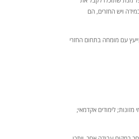
על מנת שתוכלו לקבל את
 להגיש דו"ח שנתי לפקיד השומה. הטיפול בתיק נמשך עד 90 יום ובמידה ויש החזרים, הם
ייעץ עם מומחה בתחום החזרי
מזונות; לימודים אקדמאי;
 במקום עבודה אחר, ייתכן