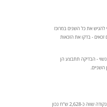
להגיש את כל השנים במרוכז
כאים - בדקו את הזכאות
נשוי - הבדיקה תתבצע הן
 השניים.
נקודות זיכוי ממס הכנסה הן סכום המקוזז מהמס שעל העובד לשלם עבור שנת עבודה. כל נקודה שווה כ-2,628 ש"ח נכון