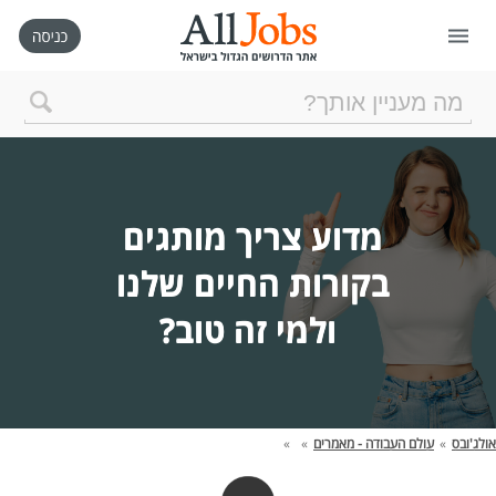
דף הבית
חיפוש חדש
מדוע צריך מותגים 
ניהול החיפושים שלי
בקורות החיים שלנו 
ולמי זה טוב?

רכישת AllJobs VIP
כמה אתם שווים?
אולג'ובס
»
עולם העבודה - מאמרים
»
»
קורסים אונליין