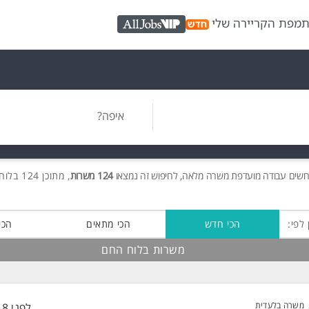
ת
מפת הקריירה שלי
AllJobs VIP
איפה?
ושים
עבודה מועדפת משרה מלאה, לחיפוש זה נמצאו
124 משרות
, מתוכן 124 בלוח החם חינם!
 לפי:
הכי חדש
הכי מתאים
הכי
משרות בלוח החם
משרה בלעדית
לפני 18 שעות