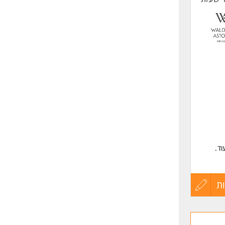
וד.
ת
עדכון
קורות