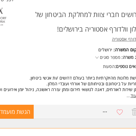
ושים חברי צוות למחלקת הביטחון של
ון וולדורף אסטוריה בירושלים!
דורף אסטוריה
קום המשרה:
ירושלים
 משרה:
מספר סוגים
ים נוספים:
הסעות
ת מלונות מהיוקרתיות ביותר בעולם דרושים /ות אנשי ביטחון.
יות על ביטחונם ובטיחותם של אורחי ועובדי המלון.
 שירות לאורחים, דאגה לנושאי חירום ומתן עזרה ראשונה, ניהול יומן אירועים וע
ר כעבודה מועדפת!
וד
...
י שכר טובים והטבות בינלאומיות!
מדים /ות מתאימים /ות בלבד ייענו.
8688874
הגשת מועמדו
שות:
וגיות, נכונות לעבוד במשרה מלאה ובשעות גמישות.
ות צבאי מלא - חובה
לית ברמה גבוהה - חובה