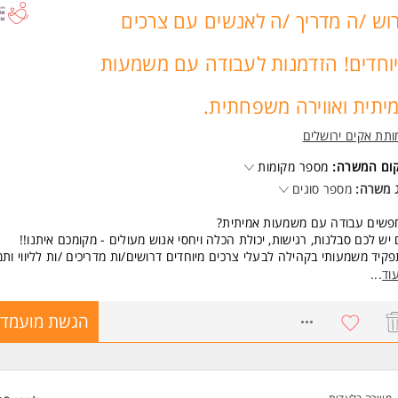
לות ורבליות, יכולות מכירה, רעב להצליח.
וש /ה מדריך /ה לאנשים עם צרכים
דה בצוות ועמידה ביעדים.
יון במוקד מכירות - יתרון משמעותי!
וחדים! הזדמנות לעבודה עם משמעות
משרה מיועדת לנשים ולגברים כאחד.
 משרות ומידע על רזומה Rezume כח אדם והשמה >
יתית ואווירה משפחתית.
תת אקים ירושלים
קום המשרה:
מספר מקומות
 משרה:
מספר סוגים
פשים עבודה עם משמעות אמיתית?
יש לכם סבלנות, רגישות, יכולת הכלה ויחסי אנוש מעולים - מקומכם איתנו!!
קיד משמעותי בקהילה לבעלי צרכים מיוחדים דרושים/ות מדריכים /ות לליווי ותמ
ירים בדירות ובהוסטלים - סיוע בחיי היום יום, ליווי רגשי, קידום אישי, ניהול שגר
וד
...
ענקת מעטפת חמה, מקצועית ומשפחתית.
 מחכה לכם אצלנו?
8745167
הגשת מועמדו
בודה ערכית ומספקת עם תחושת שליחות
וות מקצועי, משפחתי ותומך
פשרויות קידום והתפתחות מקצועית
מענק כספי מטעם משרד הרווחה
וכר כעבודה מועדפת לחיילים/ות משוחררים/ות