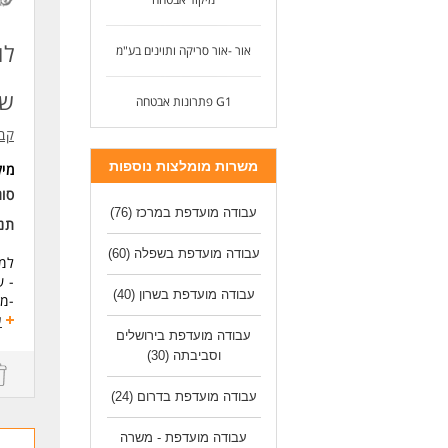
דרי
דרו
לו
אור -אור סריקה ותוינים בע"מ
אם 
ניס
שעתי
G1 פתרונות אבטחה
העב
* ה
קבוצת T&M
לעו
משרות מומלצות נוספות
מי
סוג
עבודה מועדפת במרכז
(76)
תנא
עבודה מועדפת בשפלה
(60)
למע
- שכר ש
עבודה מועדפת בשרון
(40)
-מו
- ק
ע
עבודה מועדפת בירושלים
- ב
וסביבתה
(30)
- מ
-אפ
סבי
עבודה מועדפת בדרום
(24)
יחס
בו
עבודה מועדפת - משרה