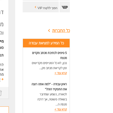
הפוך ללקוח VIP
דר
מל
כל החברות
וול
מי
כל המידע למציאת עבודה
סוג
5 טיפים לכתיבת מכתב מקדים
תנא
מנצח
נכון, לא כל המגייסים מקדישים
לרש
זמן לקריאת מכתב מק...
אחר
קרא עוד
>
מתן
מוכ
ע
תנא
ראיון עבודה - "למה אתה רוצה
מוע
את התפקיד הזה?"
לכאורה, נשמע שמדובר
דרי
בשאלה פשוטה, אך דרכה
ייצ
מנסה ה...
שיר
קרא עוד
>
אנג