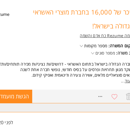
יינטציה שרותית.
לת עבודה בצוות.
שכר של 16,000 בחברת מוצרי האשראי
נות.
נות למשרה מלאה. המשרה מיועדת לנשים ולגברים כאחד.
דולה בישראל!
 משרות ומידע על רזומה Rezume כח אדם והשמה >
Re כח אדם והשמה
קום המשרה:
מספר מקומות
 משרה:
מספר סוגים
רה הגדולה בישראל בתחום האשראי - דרושים/ות נציגי/ות מכירה תותחים/ות!!
קד מגוון תחרויות ופרסים על בסיס חודשי, נופשי חברה אחת לשנה
ים סוציאליים מלאים, אווירה צעירה ודינאמית ואפיקי קידום.
- בסיס+ עמלות גבוהות במיוחד (שכר ממוצע של 12,000 ש"ח), אין תקרת שכר!!!
וד
...
 - משרה מלאה - 08:00-17:00 + שישי לסירוגין (עד 12:00)
ש גמישות בשעות העבודה בהתאם לדרישות
7835074
הגשת מועמדו
ל 2000 שח לאחר חודשיים בתפקיד!
דר אוכל!!
יטוח בריאות פרטי לכל המשפחה!
סכם קיבוצי!
סעות וחנייה!
לפני 20 שעות
שות: