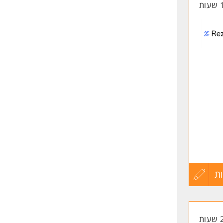
החיים
לפני
שליחה
ת
עדכון
יהולי
קורות
החיים