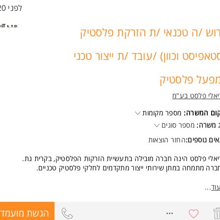
נו מחכים לכם /ן
לפני 20 שעות
שות:
וד
וש /ה טכנאי /ת הזרקת פלסטיק
דת לוחם /ת - חובה
לעבודה במשמרות 24/7 כולל סופ"ש. המשרה מיועדת לנשים ולגברים כאחד.
טאפיסט וכוון) /עובד /ת ייצור טכני
 משרות ומידע על קבוצת T&M ישראל סניף חיפה >
פעל פלסטיק
אלי פלסט בע"מ
קום המשרה:
מספר מקומות
 משרה:
מספר סוגים
ים נוספים:
החזר הוצאות
אלי פלסט הינה חברה מובילה בתעשיית הזרקות הפלסטיק, בקרית גת.
רה מתמחה במתן שירותי ייצור מתקדמים לחלקי פלסטיק טכניים.
 כדאי לכם לעבוד אצלנו?
וד
...
כר, תנאים ותמיכה מתגמלים מאד, מותאם אישית לרמת המקצועיות, הידע והניסי
כם.
8736916
הגשת מועמדו
לא משמרות לילה. ימים א'-ה'.