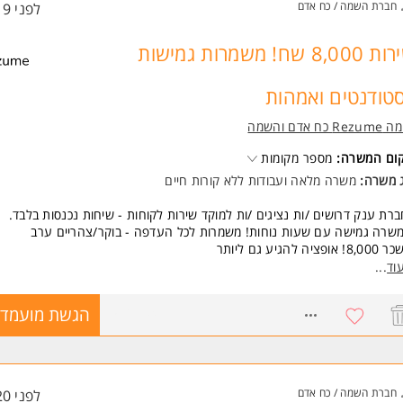
חברת השמה / כח אדם
לפני 19 שעות
רית ברמת שפת אם- חובה
לת לעבוד בצוות. המשרה מיועדת לנשים ולגברים כאחד.
שירות 8,000 שח! משמרות גמישות
ד משרות ומידע על וולדורף אסטוריה >
טודנטים ואמהות
Re כח אדם והשמה
קום המשרה:
מספר מקומות
ג משרה:
משרה מלאה
ו
עבודות ללא קורות חיים
רת ענק דרושים /ות נציגים /ות למוקד שירות לקוחות - שיחות נכנסות בלבד.
שרה גמישה עם שעות נוחות! משמרות לכל העדפה - בוקר/צהריים ערב
 אופציה להגיע גם ליותר
דר אוכל
וד
...
דר כושר
נאים סוציאליים מדהימים.
8512194
הגשת מועמדו
דה כעובדי חברה מהיום הראשון.
ירה צעירה, שמחה, דינאמית ועם פוטנציאל להתקדם לתפקידים בעלי /ות אופי נ
יד.
ל להתאים גם לסטודנטים ואמהות.
חברת השמה / כח אדם
לפני 20 שעות
שות: