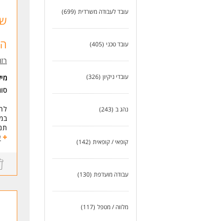
אור
עובד לעבודה משרדית
(699)
יכו
סבל
נכו
הג
עובד טכני
(405)
לעוד
רזומה zume
עובדי ניקיון
(326)
מי
סוג
לחב
נהג ב
(243)
במו
תנא
שכר 
ע
קופאי / קופאית
(142)
משמרות
* י
* מענק ש
* ח
עבודה מועדפת
(130)
* ב
* ה
* ה
מלווה / מטפל
(117)
דרי