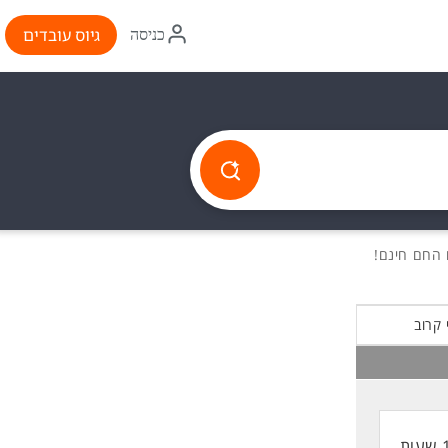
איקון
גיוס עובדים
כניסה
התחברות
 קרוב