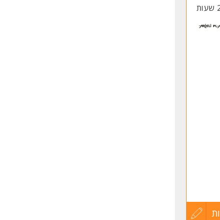
החיים
לפני
שליחה
ון
ת
עדכון