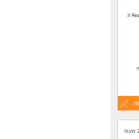
לפני
שליחה
!
ת
עדכון
קורות
החיים