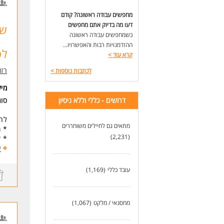
עב
מחפשים עבודה ראשונה? קודם
יכו
דעו מה בדיוק אתם מחפשים
לעו
כשמחפשים עבודה ראשונה
ההזדמנויות רבות והאפשרויו...
לס
קרא עוד
>
רזומה zume
לכתבות נוספות
>
מי
דרושים - כללי וללא ניסיון
סו
לחב
מתאים גם לחיילים משוחררים
* מ
(2,231)
* שכר 8,000!
* ח
ע
* ח
* ת
עובד כללי
(1,169)
עבו
אוו
בעת
מחסנאי / מלקט
(1,067)
יכו
דרי