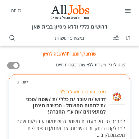
כניסה
דרושים
כללי וללא ניסיון בבית שאן
נמצאו 15 משרות
שדרוג קו"ח
מנוי VIP
הכנה לראיון
הציגו לי רק משרות ללא צורך בקורות חיים
לפני יום
טי.סי. מערכות חשמל בע"מ
דרוש /ה עובד /ת כללי /ת /שטח /טכני
/ת לתחום החשמל - הכשרה תינתן
למתאימים /ות ע"י החברה!
לחברת טי. סי. מערכות חשמל דרושים/ות עובדי/ות שטח
למחלקת ההתקנות והשירות. אם אתם/ן תופסים/ות
מעצמכם/ן ב...