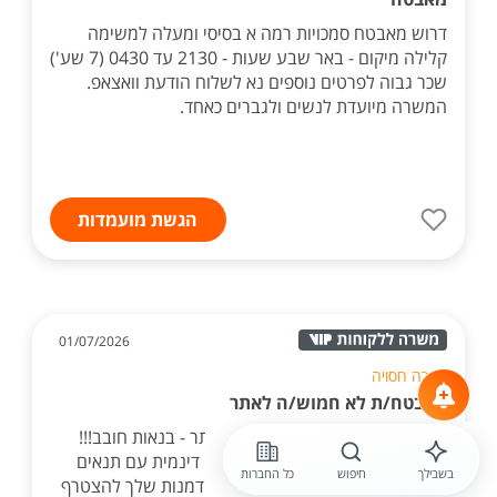
דרוש מאבטח סמכויות רמה א בסיסי ומעלה למשימה
קלילה מיקום - באר שבע שעות - 2130 עד 0430 (7 שע')
שכר גבוה לפרטים נוספים נא לשלוח הודעת וואצאפ.
המשרה מיועדת לנשים ולגברים כאחד.
הגשת מועמדות
01/07/2026
חברה חסויה
מאבטח/ת לא חמוש/ה לאתר
דרוש/ה מאבטח/ת לא חמוש/ה לאתר - בנאות חובב!!!
מחפש/ת תפקיד משמעותי בסביבה דינמית עם תנאים
בשבילך
חיפוש
כל החברות
מעולים ואופק לטווח הרחוק? זו ההזדמנות שלך להצטרף