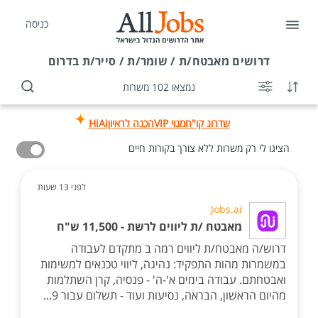
כניסה
דרושים
מאבטח/ת / שומר/ת / סייר/ת בדרום
נמצאו 102 משרות
שדרוג קו"ח
מנוי VIP
הכנה לראיון
HiAi
הציגו לי רק משרות ללא צורך בקורות חיים
לפני 13 שעות
Jobs.ai
מאבטח /ת ליווים לרשת - 11,500 ש"ח
דרוש/ה מאבטח/ת ליווים רמה ב מתקדם לעבודה
במשמרות מהות התפקיד: נהיגה, ליווי טכנאים למשימות
ואבטחתם. עבודה בימים א'-ה' - פנסיה, קרן השתלמות
מהיום הראשון, הבראה, נסיעות ועוד - תשלום עבור 9...