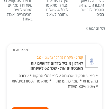
כישורי AI בשוק
איך לדעת איזו
חדש ב-AllJobs: כל
העבודה בישראל
עבודה מתאימה
משרות המכרזים
הופכים לדרישת
לכם? 4 שאלות
הממשלתיים
בסיס
שחובה לשאול
והציבוריים, אצלנו
באתר!
לכל הכתבות
לפני 14 שעות
קמ"ג - הקריה למחקר גרעיני - נגב
לארגון מוביל בדרום דרושים /ות
מאבטחים /ות - שכר 62 לשעה!!!
* ביצוע תפקידי אבטחה על פי נהלי המקום * עבודה
במשמרות * מוכר כמועדפת!!!! * מתאימה לסטודנטים/יות
* 50%-80% משרה