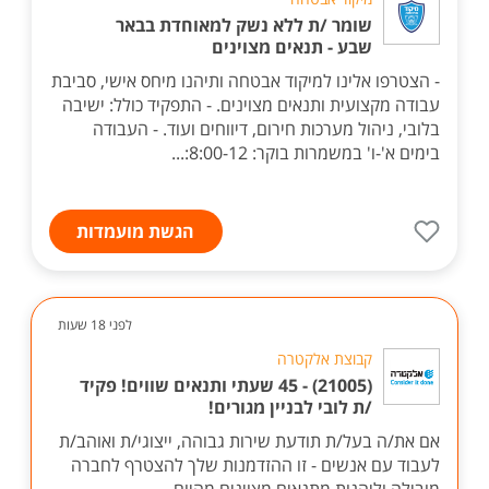
שומר /ת ללא נשק למאוחדת בבאר
שבע - תנאים מצוינים
- הצטרפו אלינו למיקוד אבטחה ותיהנו מיחס אישי, סביבת
עבודה מקצועית ותנאים מצוינים. - התפקיד כולל: ישיבה
בלובי, ניהול מערכות חירום, דיווחים ועוד. - העבודה
בימים א'-ו' במשמרות בוקר: 8:00-12:...
הגשת מועמדות
לפני 18 שעות
קבוצת אלקטרה
(21005) - 45 שעתי ותנאים שווים! פקיד
/ת לובי לבניין מגורים!
אם את/ה בעל/ת תודעת שירות גבוהה, ייצוגי/ת ואוהב/ת
לעבוד עם אנשים - זו ההזדמנות שלך להצטרף לחברה