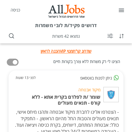
כניסה
דרושים
פקיד/ת לובי משמרות
נמצאו 42 משרות
שדרוג קו"ח
מנוי VIP
הכנה לראיון
הציגו לי רק משרות ללא צורך בקורות חיים
ניתן לפנות בווטסאפ
לפני 13 שעות
מיקוד אבטחה
שומר /ת לפלרם בקרית אתא - ללא
קורס - תנאים מעולים
- הצטרפו אלינו לחברת מיקוד אבטחה ותהנו מיחס אישי,
תנאים מעולים והטבות החל מהיום הראשון. - התפקיד
כולל: אבטחת המתחם, דיווחים, בקרת כניסה ויציאה ועוד.
- העבודה במשמרות 24/7 כולל סופי שבוע. -...