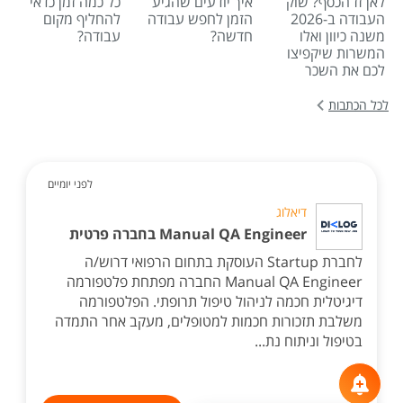
לאן זז הכסף? שוק
איך יודעים שהגיע
כל כמה זמן כדאי
העבודה ב-2026
הזמן לחפש עבודה
להחליף מקום
משנה כיוון ואלו
חדשה?
עבודה?
המשרות שיקפיצו
לכם את השכר
לכל הכתבות
לפני יומיים
דיאלוג
Manual QA Engineer בחברה פרטית
לחברת Startup העוסקת בתחום הרפואי דרוש/ה
Manual QA Engineer החברה מפתחת פלטפורמה
דיגיטלית חכמה לניהול טיפול תרופתי. הפלטפורמה
משלבת תזכורות חכמות למטופלים, מעקב אחר התמדה
בטיפול וניתוח נת...