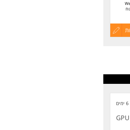
Web )
 הפיתוח
עיבוד תעבורת רשת
חלק בפיתוח End-to-End
ת
עדכון
קורות
החיים
לפני
שליחה
6 ימים
GPU 