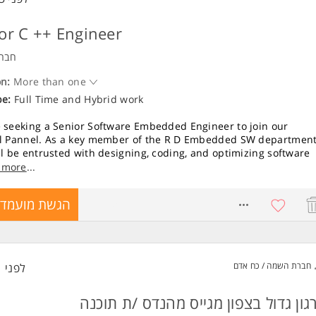
or C ++ Engineer
חברה
on:
More than one
pe:
Full Time
and
Hybrid work
 seeking a Senior Software Embedded Engineer to join our
l Pannel. As a key member of the R D Embedded SW department
ll be entrusted with designing, coding, and optimizing software
owers sophisticated control panels in cutting-edge environments
 more
...
le will span the full development lifecycle, from initial design a
ecture through implementation, debugging, and integration with
8771151
הגשת מועמדו
re teams. The ideal candidate wil
ements:
 Computer Science, Software Engineering, or related field from a
 university.
חברת השמה / כח אדם
לפני 1 שעות
ars of experience in rt Embedded development.
 proficiency in C and modern C ++ ( C ++14+), with solid OOD an
threading/multi-process design skills.
גון גדול בצפון מגייס מהנדס /ת תוכנה
ive experience with Embedded Linux (Yocto), including Kernel a