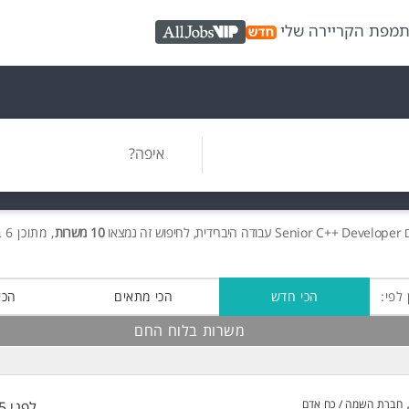
ת
מפת הקריירה שלי
AllJobs VIP
איפה?
Senior C++ Developer עבודה היברידית, לחיפוש זה נמצאו
10 משרות
, מתוכן 6 בלוח החם חינם!
 לפי:
הכי חדש
הכי מתאים
הכי
משרות בלוח החם
חברת השמה / כח אדם
לפני 55 דקות