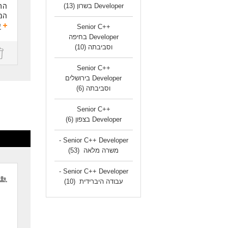
אנג
Developer בשרון
(13)
ידע
ע
Senior C++
יתר
בזמן
Developer בחיפה
פית
וסביבתה
(10)
פית
ולה
ne
Senior C++
tX
דרי
Developer בירושלים
ידע
- 2-5 שנות ניסיון בפיתוח C ו/או C ++.
וסביבתה
(6)
פית
- ני
- נ
יתר
Senior C++
- ניסיון 
ניסיון
- א
Developer בצפון
(6)
ידע ב
- נכו
ניסיון ב
Senior C++ Developer -
היכ
לעו
משרה מלאה
(53)
המש
Senior C++ Developer -
עבודה היברידית
(10)
לעו