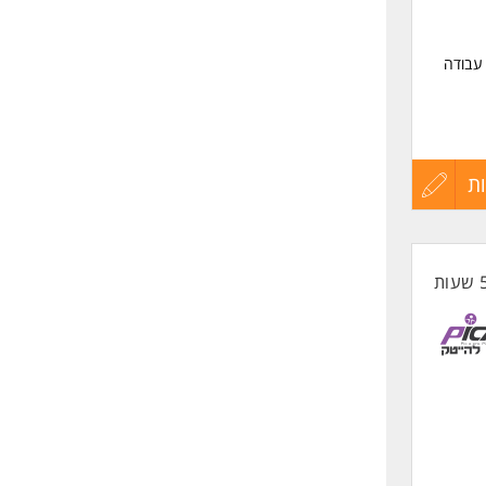
 עבודה
ר בעל
ת
עדכון
קורות
החיים
לפני
שליחה