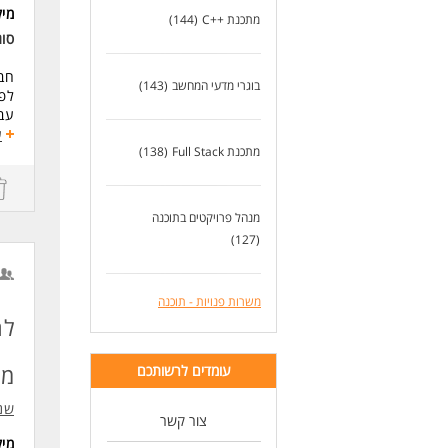
מי
מתכנת ++C
(144)
סו
,
חברת
בוגרי מדעי המחשב
(143)
er
לפי
עבו
שית
ע
מתכנת Full Stack
(138)
ns
דרי
,
2+ שנות ניסיון ב- C ++
תוא
מנהל פרויקטים בתוכנה
יד
(127)
אנג
יתר
ניסיו
ידע
משרות פנויות - תוכנה
ניסיון ב
לח
עבודה עם Agile, ס
מפ
עומדים לרשותכם
לעו
שני
צור קשר
מי