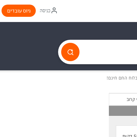
איקון
גיוס עובדים
כניסה
התחברות
 קרוב