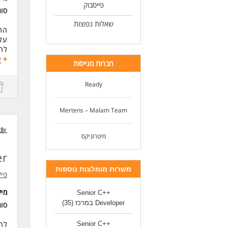
פייסבוק
סו
שאלות נפוצות
התפ
על 
להכ
ע
חברות מגייסות
מתא
Ready
הש
נא 
Mertens – Malam Team
רק 
מיטרוניקס
המש
er
דרי
משרות מומלצות נוספות
דרי
פיק
לפחות 3 שנו
ניסיון בפי
מי
Senior C++
ניסיו
Developer במרכז
(35)
סו
ניסיון ב
תוא
לחבר
Senior C++