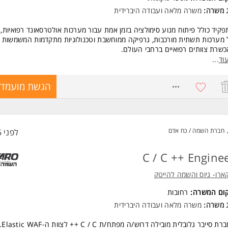
ג משרה:
משרה מלאה
ו
עבודה היברידית
קיד כולל פיתוח מנוע סימולציה בזמן אמת עבור מערכות אולטרסאונד רפואיות,
מערכות תשתית מורכבות, גרפיקה ממוחשבת וטכנולוגיות מתקדמות המשמשות
שרת צוותים רפואיים ברחבי העולם.
וד
...
ים למי שמחפש/ת יציבות, אתגר מקצועי, טכנולוגיות מתקדמות ועבודה על מוצ
8753589
הגשת מועמדו
פעה אמיתית בעולם הרפואה.
לשלוח קורות חיים באנגלית במידה וכל דרישות החובה מתקיימות.
פניות מתאימות תיענינה.
חברת השמה / כח אדם
לפני 5 שעות
רה מיועדת לנשים ולגברים כאחד.
C / C ++ Engine
שות:
שות חובה:
ארו- גיוס והשמה להייטק
ת ניסיון בפיתוח C ++
תוח Modern C ++ (יתרון משמעותי ל- C ++20)
קום המשרה:
רחובות
ן בפיתוח מערכות תוכנה ותשתיות (Software Systems / Infrastructure)
ג משרה:
משרה מלאה
ו
עבודה היברידית
פיתוח User Space - יתרון משמעותי
ר ראשון במדעי המחשב / הנדסת תוכנה / תחום רלוונטי
ת סייבר גלובלית מובילה דרוש/ה מפתח/ת C / C ++ לצוות ה-Elastic WAF.