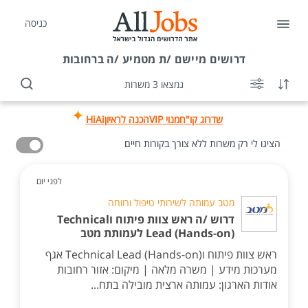
כניסה
דרושים
מיישם /ת מטמיע /ה ברחובות
נמצאו 3 משרות
שדרוג קו"ח
מנוי VIP
הכנה לראיון
HiAi
הציגו לי רק משרות ללא צורך בקורות חיים
לפני יום
מטב עמותה לשירותי טיפול ורווחה
דרוש /ה ראש צוות פיתוח וTechnical
Lead (Hands-on) לעמותת מטב
ראש צוות פיתוח וTechnical Lead (Hands-on) אגף
מערכות מידע | משרה מלאה | מיקום: אזור רחובות
אודות הארגון: עמותה ארצית מובילה בתח...