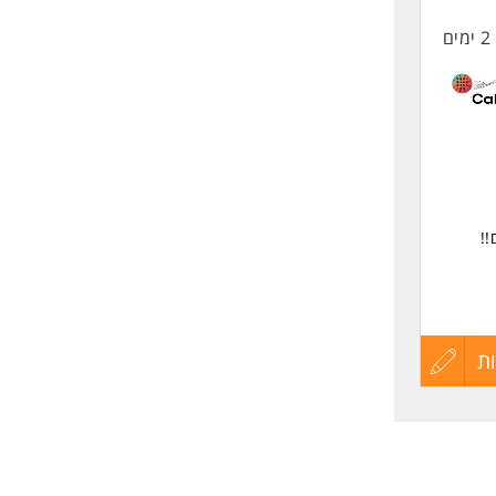
2 ימים
החיים
לפני
שליחה
לגברים
ת
עדכון
קורות
החיים