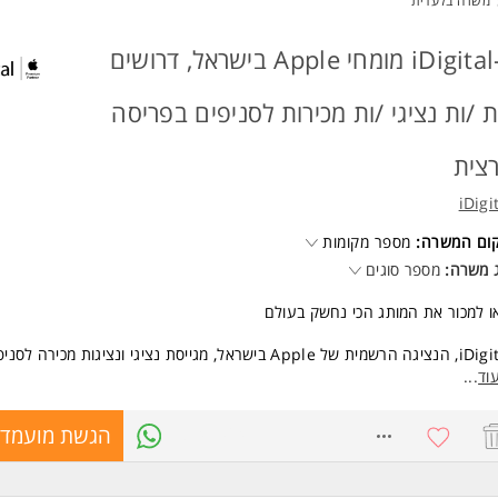
משרה בלעדית
ב ביתי עם תוכנת WINDOWS
נות מידית - יתרון גדול!
ל-iDigital מומחי Apple בישראל, דרושים
ום המשרה: חיפה המשרה מיועדת לנשים ולגברים כאחד.
ת /ות נציגי /ות מכירות לסניפים בפריסה
 משרות ומידע על Calanit by One >
צית
iDigi
קום המשרה:
מספר מקומות
 משרה:
מספר סוגים
ו למכור את המותג הכי נחשק בעולם
iDigital, הנציגה הרשמית של Apple בישראל, מגייסת נציגי ונציגות מכירה 
יה, חדרה - משרה חלקית, באר שבע (משרה חלקית), גלילות, כפר סבא, רמת אב
וד
...
ינגוף סנטר, עזריאלי תא, רחובות, מלחה, ולסניפי אילת: ביג וטיילת אשר כולל עב
בת
8141964
הגשת מועמדו
ים לשלב טכנולוגיה, אנשים וחוויית לקוח במקום אחד?
רפו לצוות המומחים שלנו והפכו לחלק מהעולם של Apple בישראל.