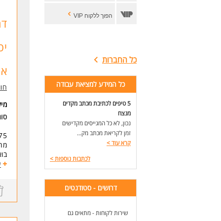
הפוך ללקוח VIP
דר
יס
כל החברות
או
כל המידע למציאת עבודה
חוו
5 טיפים לכתיבת מכתב מקדים
מי
מנצח
סוג
נכון, לא כל המגייסים מקדישים
זמן לקריאת מכתב מק...
75- 90 לשעה אקדמא
קרא עוד
>
מחפ
בוא
לכתבות נוספות
>
ע
דרו
רחו
דרושים - סטודנטים
זכר
שעות עבודה
שירות לקוחות - מתאים גם
ליו