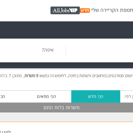
ת
מפת הקריירה שלי
AllJobs VIP
איפה?
ושים
סטודנטים במחשבים ורשתות בחיפה, לחיפוש זה נמצאו
9 משרות
, מתוכן 7 בלוח החם חינם!
 לפי:
הכי חדש
הכי מתאים
הכי
משרות בלוח החם
לפני 4 שעות