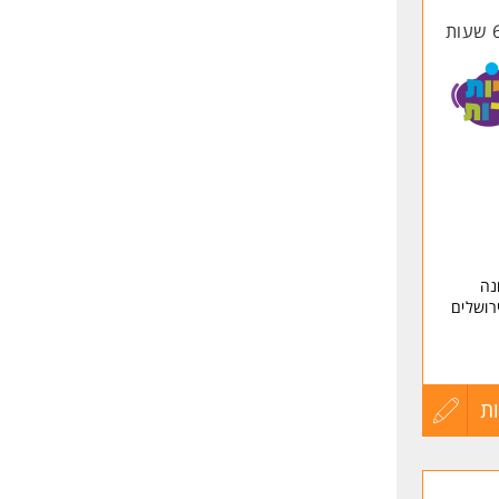
החיים
לפני
שליחה
נה
ירושלים
 יסודיים לכיתות א'-ו' בתוכנית go pad תכנות,
ת
עדכון
הרון למשרה
קורות