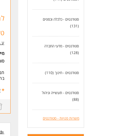
לכל
אפ
לח
תחי
סטודנטים - כלכלה וכספים
(131)
דרי
טכ
ניס
תוא
ע.מ
זמינות
סטודנטים - מדעי החברה
רכב
(128)
מי
* ה
סו
לעו
סטודנטים - חינוך
(110)
בתחום הת
התפ
ע
סטודנטים - תעשייה וניהול
- מ
(88)
- ה
- מ
- א
משרות פנויות - סטודנטים
- ה
* ת
* א