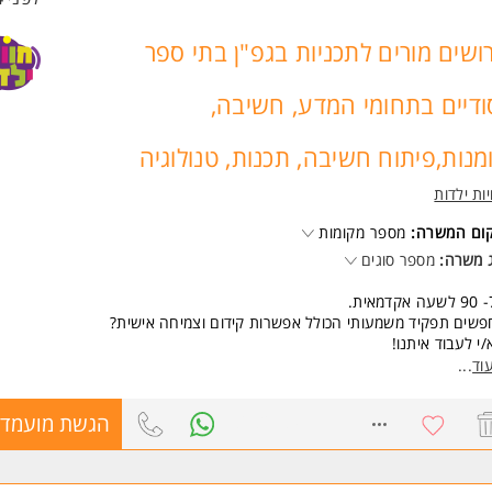
ושים מורים לתכניות בגפ"ן בתי ספר
ודיים בתחומי המדע, חשיבה,
מנות,פיתוח חשיבה, תכנות, טנולוגיה
יות ילדות
קום המשרה:
מספר מקומות
 משרה:
מספר סוגים
ית.
שים תפקיד משמעותי הכולל אפשרות קידום וצמיחה אישית?
/י לעבוד איתנו!
וד
...
שים/ות מורים / מנחים לת"א, הרצליה, חולון, נס ציונה, נתניה, באר שבע אשקלו
בות, גן יבנה דימונה קרית גת מודיעין, ראשון לציון, נתניה כרמיאל, חיפה עכו, קר
8682189
הגשת מועמדו
ון יעקוב מעלות ירושלים ועוד
 8:00-12:00/13:30,קיימת אפשרות להרחבת משרה.
וי פדגוגי צמוד, ציוד, מערכים והכשרה יינתנו על ידי החברה