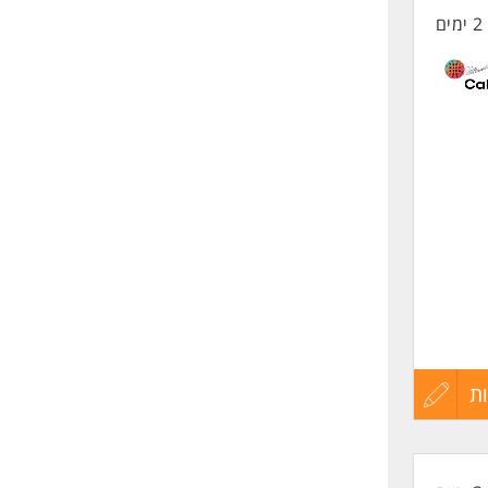
2 ימים
החיים
לפני
שליחה
ת
עדכון
קורות