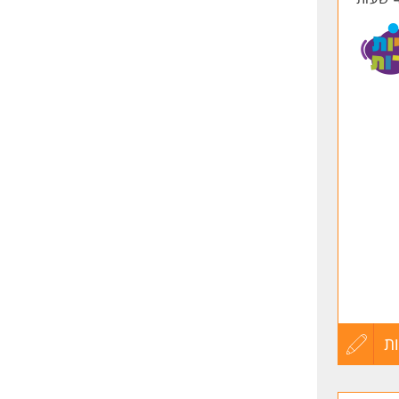
ן,
יות,
ת
עדכון
קורות