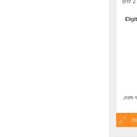
2 ימים
החיים
לפני
שליחה
לסניפי חיפה,
יב,
ודה
ת
עדכון
קורות