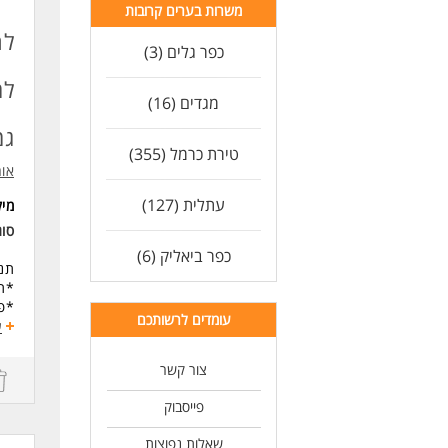
משרות בערים קרובות
* סיבו
לח
כפר גלים (3)
דרי
- נ
למ
מחש
מגדים (16)
- נ
- א
גמ
- הי
טירת כרמל (355)
- י
אור
- י
עתלית (127)
- ה
מי
סו
לעו
כפר ביאליק (6)
תנ
*תנ
*פע
עומדים לרשותכם
*מע
ע
*אר
צור קשר
התפ
*מק
פייסבוק
*אי
*פת
שאלות נפוצות