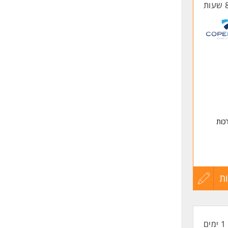
החיים
לפני
שליחה
רכות
ת
עדכון
קורות
1 ימים
החיים