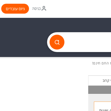
איקון
גיוס עובדים
כניסה
התחברות
 קרוב