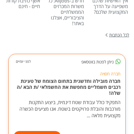
איך האישיות שלכם
חדש ב-AllJobs: כל
אשף כתיבת קורות
משפיעה על הדרך
משרות המכרזים
חיים - חינם
המקצועית שלכם?
הממשלתיים
והציבוריים, אצלנו
באתר!
לכל הכתבות
ניתן לפנות בווטסאפ
לפני יומיים
חברה חסויה
חברה מובילה וחדשנית בתחום הצומח של טעינת
רכבים חשמליים מחפשת את החשמלאי /ת הבא /ה
שלה!
התפקיד כולל עבודת שטח דינמית, ביצוע התקנות
מורכבות והובלת פרויקטים בשטח. אנו מציעים הכשרה
מקצועית מלאה ...