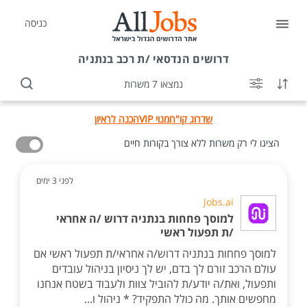
כניסה
דרושים
הנדסאי /ת רכב בנתניה
נמצאו 7 משרות
שדרוג קו"ח
מנוי VIP
הכנה לראיון
הציגו לי רק משרות ללא צורך בקורות חיים
לפני 3 ימים
Jobs.ai
למוסך פחחות בנתניה דרוש /ה אחראי
/ת תפעול ראשי
למוסך פחחות בנתניה דרוש/ה אחראי/ת תפעול ראשי אם
עולם הרכב זורם לך בדם, יש לך ניסיון בניהול עובדים
ותפעול, ואת/ה יודע/ת להוביל צוות ולעבוד בשטח אנחנו
מחפשים אותך. מה כולל התפקיד? * ניהול ו...