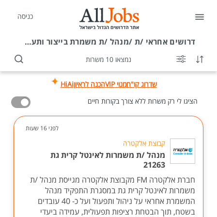
כניסה
דרושים
אחראי /ת /מנהל /ת משמרת בייצור ותעשייה בירוחם
נמצאו 10 משרות
שדרוג קו"ח
מנוי VIP
הכנה לראיון
HiAi
הציגו לי רק משרות ללא צורך בקורות חיים
לפני 16 שעות
קבוצת אלקטרה
מנהל /ת משמרות לאינטל קרית גת
21263
חברת אלקטרה FM מקבוצת אלקטרה מגייסת מנהל /ת
משמרות לאינטל קרית גת במסגרת התפקיד מנהל
המשמרת אחראי על ניהול ותפעול ועל כ- 40 עובדים
בשטח, תוך הבטחת רציפות תפעולית, עמידה ביעדי