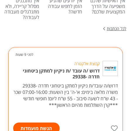
איך האישיות שלכם
איך יודעים שהגיע
איך מתכננים
משפיעה על הדרך
הזמן לחפש עבודה
מסלול קריירה, ולא
המקצועית שלכם?
חדשה?
מתגלגלים מעבודה
לעבודה?
לכל הכתבות
לפני 9 שעות
קבוצת אלקטרה
דרוש /ה עובד /ת ניקיון למתקן ביטחוני
חדרה -29338
דרוש/ה עובד/ת ניקיון למתקן ביטחוני חדרה -29338
משרה מלאה בימים: א'-ה' בין השעות: 07:00-16:00 שכר
- 43 ש"ח לשעה סיבוב - 55 ש"ח ליום! חופשי חודשי
***קרן השתלמות מהיום הראשון***
הגשת מועמדות