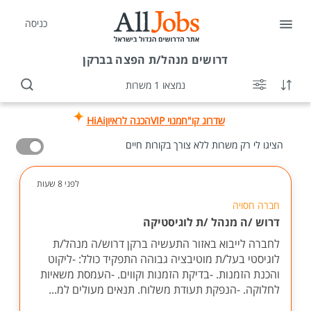
כניסה
דרושים
מנהל/ת הפצה בברקן
נמצאו 1 משרות
שדרוג קו"ח
מנוי VIP
הכנה לראיון
HiAi
הציגו לי רק משרות ללא צורך בקורות חיים
לפני 8 שעות
חברה חסויה
דרוש /ה מנהל /ת לוגיסטיקה
לחברה לייבוא באזור התעשיה ברקן דרוש/ה מנהל/ת
לוגיסטי בעל/ת מוטיבציה גבוהה התפקיד כולל: -ליקוט
והכנת הזמנות. -בדיקת הזמנות וקווים. -העמסת משאיות
לחלוקה. -הנפקת תעודת משלוח. תנאים מעולים למ...