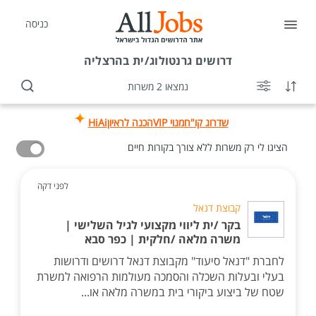
כניסה
דרושים
גרנטולוג/ית בהרצליה
נמצאו 2 משרות
שדרוג קו"ח
מנוי VIP
הכנה לראיון
HiAi
הציגו לי רק משרות ללא צורך בקורות חיים
לפני דקה
קבוצת דנאל
בקר /ית ליווי מקצועי לגיל השלישי |
משרה מלאה /חלקית | כפר סבא
לחברת "דנאל סיעוד" מקבוצת דנאל דרושים ודרושות
בעלי ובעלות השכלה והסמכה מעולמות הרפואה למשרת
שטח של ביצוע ביקורי בית במשרה מלאה או...