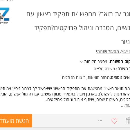
גר /ת תואר? מחפש /ת תפקיד ראשון עם
שים, הסברה וניהול פרויקטים?תפקיד
ניור
 יעוץ, תפעול ושרותי
קום המשרה:
מספר מקומות
ג משרה:
משרה מלאה
ים נוספים:
החזר הוצאות, ביטוח מנהלים
מת תואר ראשון ומחפש/ת את התפקיד הראשון שיאפשר לך לצבור ניסיון אמיתי?
ההזדמנות להשתלב בארגון מוביל בתפקיד מגוון המשלב עבודה מול אנשים, הובל
יכים, פעילות שטח, שיתוף ציבור וניהול פרויקטים.
יש לך יכולת בין-אישית גבוהה, כושר ביטוי מצוין ורצון להשפיע - נשמח להכיר א
וד
...
כולל התפקיד?
8772132
הגשת מועמדו
דה שוטפת מול תושבים, קהילות ורשויות.
לת מפגשי שיתוף ציבור ופעילויות הסברה.