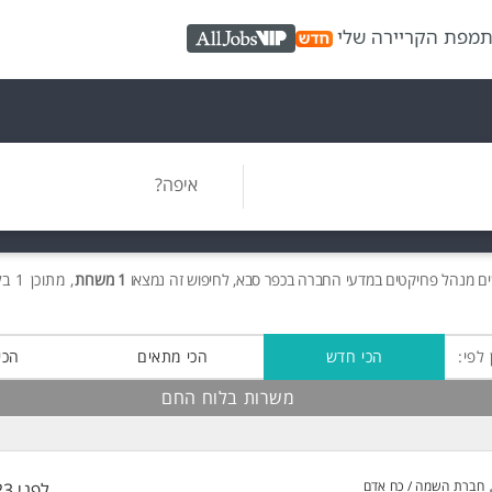
ת
מפת הקריירה שלי
AllJobs VIP
איפה?
ים
מנהל פרויקטים במדעי החברה בכפר סבא, לחיפוש זה נמצאו
1 משרות
, מתוכן 1 בלוח החם חינם!
 לפי:
הכי חדש
הכי מתאים
הכי
משרות בלוח החם
חברת השמה / כח אדם
לפני 23 שעות