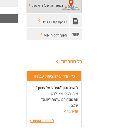
תיא
משרות על המפה
ליו
עבו
הכנ
בדיקת קורות חיים
מה 
הזד
הפוך ללקוח VIP
ניס
יום
סבי
חשי
אפש
כל החברות
דרי
דרי
כל המידע למציאת עבודה
תוא
מתא
להשיב נכון: "ספר לי על עצמך"
תוא
שימו בכיס וצאו לראיון:
דומ
התשובה המושלמת לשאלה
כוש
שמצ...
יחס
קרא עוד
>
יוז
שליט
לכתבות נוספות
>
מיק