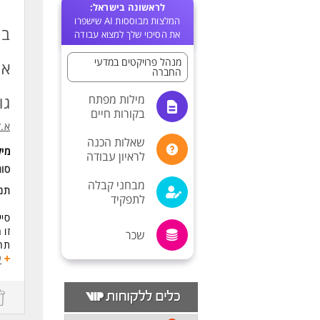
לראשונה בישראל:
המלצות מבוססות AI שישפרו
בו
את הסיכוי שלך למצוא עבודה
מנהל פרויקטים במדעי
אנ
החברה
מילות מפתח
גו
בקורות חיים
א.ז
שאלות הכנה
מי
לראיון עבודה
סו
מבחני קבלה
תנא
לתפקיד
סיי
זו 
שכר
תהל
אם 
ע
מה 
עבו
הוב