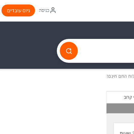
איקון
גיוס עובדים
כניסה
התחברות
 קרוב