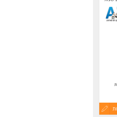
ת
ותך.
ת
עדכון