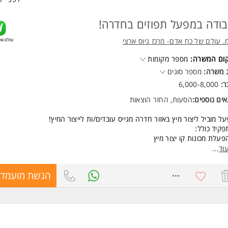
ודה במפעל תפוזים בחדרה!
. עולם של כח אדם- מרכז גיוס ארצי
קום המשרה:
מספר מקומות
 משרה:
מספר סוגים
ר:
6,000-8,000
ים נוספים:
הסעות, החזר הוצאות
ל מוביל ליצור מיץ באזור חדרה מגייס עובדים/ות לייצור המיץ!
קיד כולל:
פעלת מכונות קו יצור מיץ
חריות על תקינות המכונות והפס.
וד
...
ים מעולים:
8362977
הגשת מועמדו
דה במשמרות בוקר+ ערב + לילה
ר כעבודה מועדפת
עות מחדרה
סקות בתשלום מלא!
דה בסביבת מזון. ללא ריח