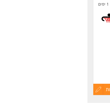
לגברים
1 ימים
החיים
לפני
שליחה
ת
עדכון
קורות