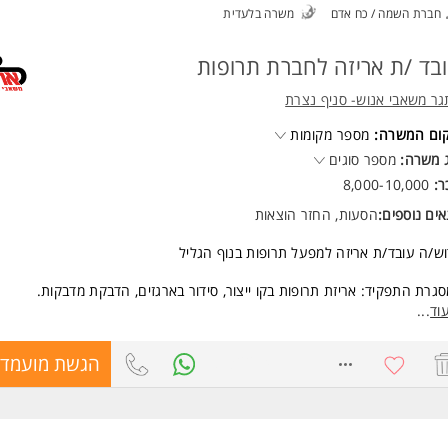
רות לעבודה במשמרות/בוקר בלבד עם שעות נוספות המשרה מיועדת לנשים ו
חברת השמה / כח אדם
משרה בלעדית
חד.
ד משרות ומידע על ת.א.ג. כלים רפואיים בע"מ >
בד /ת אריזה לחברת תרופות
ר משאבי אנוש- סניף נצרת
קום המשרה:
מספר מקומות
 משרה:
מספר סוגים
ר:
8,000-10,000
ים נוספים:
הסעות, החזר הוצאות
ש/ה עובד/ת אריזה למפעל תרופות בנוף הגליל
גרת התפקיד: אריזת תרופות בקו ייצור, סידור בארגזים, הדבקת מדבקות.
וד
...
ת עבודה (משמרות בוקר/ ערב):
07:00-16:
8732274
הגשת מועמדו
15:00-23:
 37 ש"ח
ים סוציאליים מלאים
חות מסובסדות