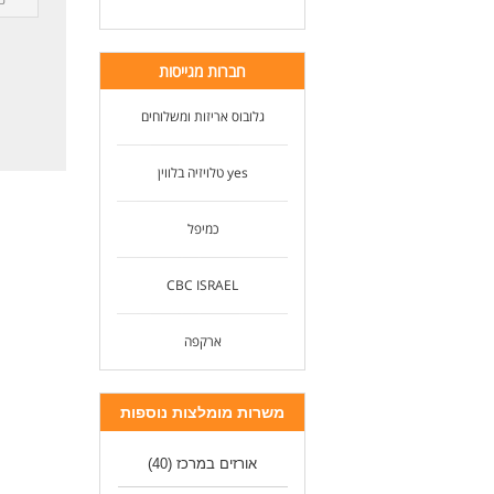
-שכ
-ה
-מ
חברות מגייסות
-תנ
-עב
גלובוס אריזות ומשלוחים
-משמרו
להג
yes טלויזיה בלווין
דרי
-יד
כמיפל
CBC ISRAEL
ארקפה
משרות מומלצות נוספות
אורזים במרכז
(40)