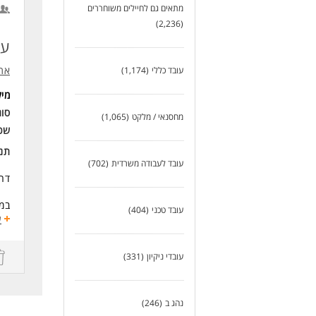
אפש
מתאים גם לחיילים משוחררים
כא
(2,236)
לעו
עו
אתג
עובד כללי
(1,174)
מי
סוג
מחסנאי / מלקט
(1,065)
שכ
תנא
עובד לעבודה משרדית
(702)
דרו
במס
עובד טכני
(404)
ע
שעו
00
עובדי ניקיון
(331)
00
שכר -
תנא
נהג ב
(246)
ארו