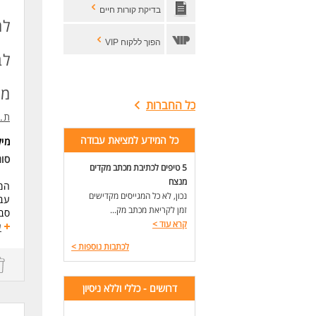
דרי
בדיקת קורות חיים
זמי
למ
עבו
הפוך ללקוח VIP
עבו
לב
לעו
מח
כל החברות
ת.א
כל המידע למציאת עבודה
מי
סוג
5 טיפים לכתיבת מכתב מקדים
מנצח
המ
נכון, לא כל המגייסים מקדישים
עבו
זמן לקריאת מכתב מק...
סבי
קרא עוד
>
קיי
ע
הק
לכתבות נוספות
>
00
יום ו' 00
דרושים - כללי וללא ניסיון
דרי