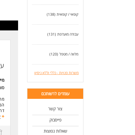
הסע
דרי
קופאי / קופאית
(138)
ניס
שלי
נכו
עבודה מועדפת
(131)
נכו
לעו
מלווה / מטפל
(120)
עו
משרות פנויות - כללי וללא ניסיון
מי
סוג
עומדים לרשותכם
מחפ
המק
צור קשר
דרו
התפ
ע
פייסבוק
-אר
-עב
שאלות נפוצות
מה 