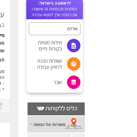
לראשונה בישראל:
המלצות מבוססות AI שישפרו
עב
את הסיכוי שלך למצוא עבודה
ל.מ
אורזים
מי
מילות מפתח
סוג
בקורות חיים
שכ
תנא
שאלות הכנה
לראיון עבודה
מפע
התפ
שכר
- ה
- א
ע
תנא
עבו
מוכ
הס
הפ
משרות על המפה
עבו