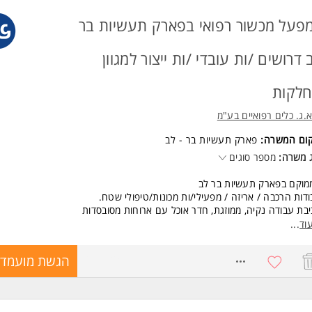
שות:
נות לעבודה במשמרות בוקר/ ערב / לילה
פעל מכשור רפואי בפארק תעשיות בר
דה בסביבת מזון. ללא ריח,
דה בעמידה ממושכת המשרה מיועדת לנשים ולגברים כאחד.
 דרושים /ות עובדי /ות ייצור למגוון
ד משרות ומידע על ל.מ. עולם של כח אדם- מרכז גיוס ארצי >
לקות
.ג. כלים רפואיים בע"מ
קום המשרה:
פארק תעשיות בר - לב
 משרה:
מספר סוגים
מוקם בפארק תעשיות בר לב
דות הרכבה / אריזה / מפעילי/ות מכונות/טיפולי שטח.
בת עבודה נקיה, ממוזגת, חדר אוכל עם ארוחות מסובסדות
ם מערך הסעות מאזורים: שלומי, נהריה, עכו, כרמיאל, מעלות, תרשיחא והסביבה
וד
...
רובה
שעות העבודה: א'-ה' 07:00-16:00 שעות נוספות עד 
8615824
הגשת מועמדו
07:
07:00-12:
שות: