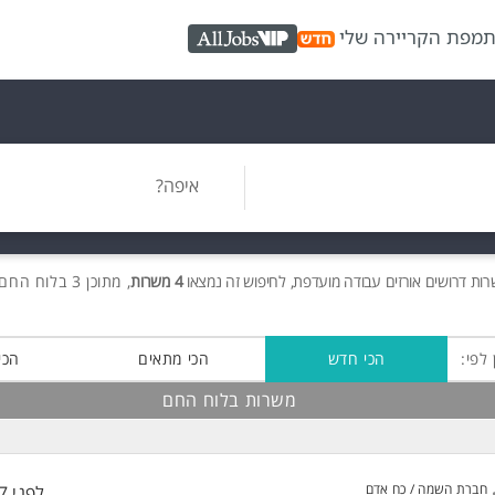
ת
מפת הקריירה שלי
AllJobs VIP
איפה?
רות
דרושים
אורזים עבודה מועדפת, לחיפוש זה נמצאו
4 משרות
, מתוכן 3 בלוח החם חינם!
 לפי:
הכי חדש
הכי מתאים
הכי
משרות בלוח החם
חברת השמה / כח אדם
לפני 57 דקות