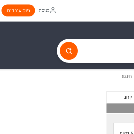
איקון
גיוס עובדים
כניסה
התחברות
 קרוב