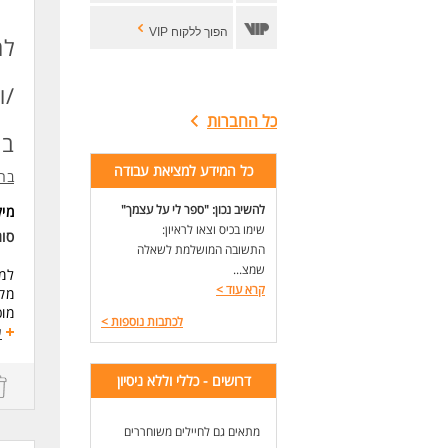
הפוך ללקוח VIP
למ
/ו
כל החברות
בת
כל המידע למציאת עבודה
ברק ש
להשיב נכון: "ספר לי על עצמך"
מי
שימו בכיס וצאו לראיון:
סוג
התשובה המושלמת לשאלה
שמצ...
קרא עוד
>
מקצ
מוכ
לכתבות נוספות
>
אנו
ע
נסי
3 ארוחות ביום במלון.
דרושים - כללי וללא ניסיון
מגו
מקד
ועו
מתאים גם לחיילים משוחררים