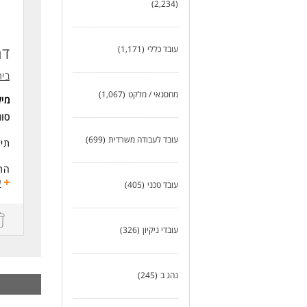
(2,234)
דרי
ריל
נכו
דר
עובד כללי
(1,171)
לעוד
בית
מחסנאי / מלקט
(1,067)
מי
סוג
עובד לעבודה משרדית
(699)
תיא
התפ
- ב
ע
עובד טכני
(405)
-דא
-הז
- ס
עובדי ניקיון
(326)
היקף 
דרי
נהג ב
(245)
- נ
- ה