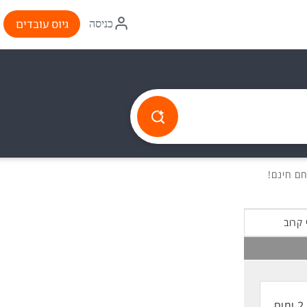
איקון
גיוס עובדים
כניסה
התחברות
 קרוב
2 ימים