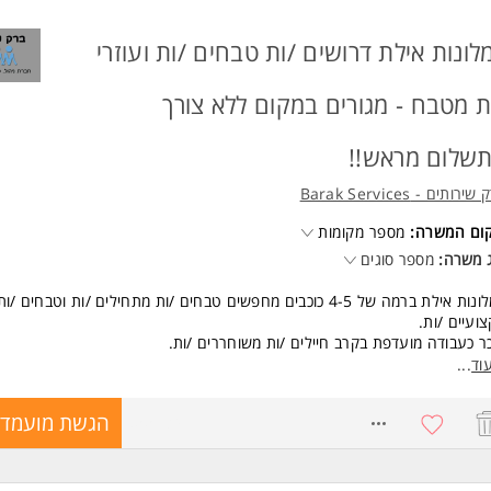
לונות אילת דרושים /ות טבחים /ות ועוזרי
ת מטבח - מגורים במקום ללא צורך
שלום מראש!!
ירותים - Barak Services
קום המשרה:
מספר מקומות
 משרה:
מספר סוגים
למלונות אילת ברמה של 4-5 כוכבים מחפשים טבחים /ות מתחילים /ות וטבחים /ות
ועיים /ות.
ר כעבודה מועדפת בקרב חיילים /ות משוחררים /ות.
 מציעים:
וד
...
עות חינם בעיר אילת ללא הגבלה.
8557341
הגשת מועמדו
רים מסובסדים באילת- ללא צורך בתשלום מראש/צ'קים.
מות שכר מדי שבוע
ד תנאים מעולים!!!