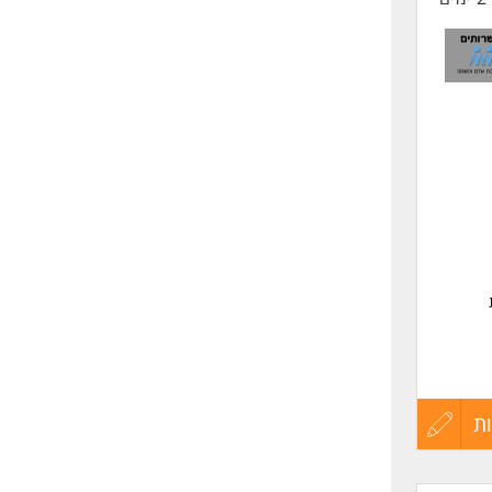
ת
עדכון
קורות