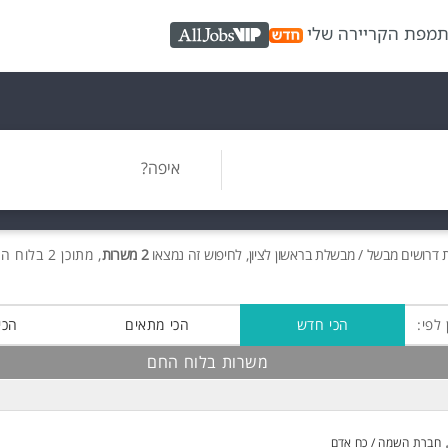
ת
מפת הקריירה שלי
AllJobs VIP
איפה?
ת
דרושים
מבשל / מבשלת בראשון לציון, לחיפוש זה נמצאו
2 משרות
, מתוכן 2 בלוח החם חינם!
 לפי:
הכי חדש
הכי מתאים
הכי
משרות בלוח החם
חברת השמה / כח אדם