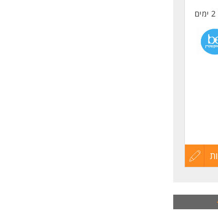
2 ימים
החיים
לפני
שליחה
ת
עדכון
קורות
החיים