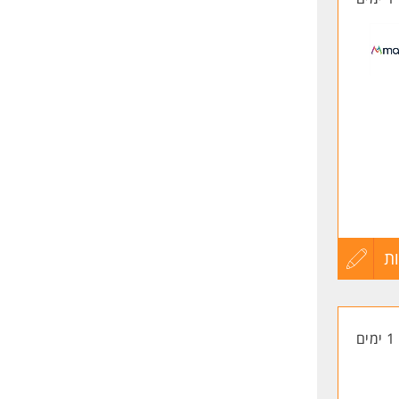
ת
עדכון
קורות
1 ימים
החיים
לפני