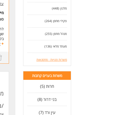
-3 שנות ניסיון בניהול מחסן ממחושב - חובה.
על
-ני
מלגזן
(448)
מי
-יד
-יד
סוג
פקידי מחסן
(264)
-כו
-תו
לח
כא
שף,
מנהל מחסן
(255)
בקר
לעוד
פסי
ע
מעתד מלאי
(136)
ספי
עבו
תחילת 
משרות פנויות - מחסנאות
מש
דרי
משרות בערים קרובות
של
ניס
חרות (5)
ניס
* ה
מנ
בני דרור (8)
לעו
/מ
עין ורד (7)
אי