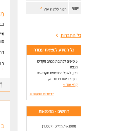
הפוך ללקוח VIP
מנ
ch
מי
כל החברות
סו
כל המידע למציאת עבודה
דרו
5 טיפים לכתיבת מכתב מקדים
התפ
מנצח
-ני
ע
נכון, לא כל המגייסים מקדישים
-ני
זמן לקריאת מכתב מק...
-הז
קרא עוד
>
-אח
-מת
לכתבות נוספות
>
-ני
שעות ה
דרושים - מחסנאות
דרי
-הש
בק
מחסנאי / מלקט
(1,067)
-הנ