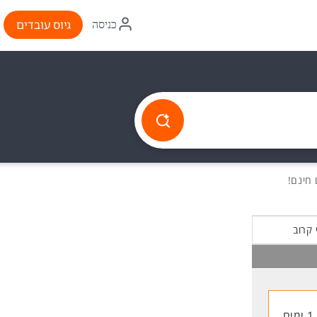
איקון
גיוס עובדים
כניסה
התחברות
 קרוב
1 ימים