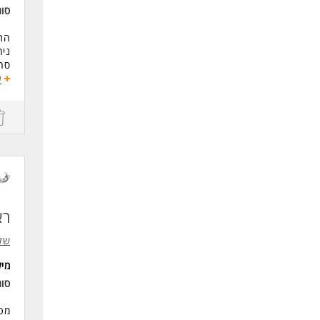
סוג
התפ
ניה
סחו
משרה מ
ע
עוב
תנא
ימי
*המ
דרי
ניס
מלג
רא
לעו
שלמה
מי
סו
מט