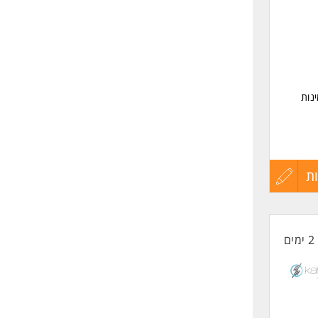
נות
מות
ת
עדכון
קורות
2 ימים
החיים
לפני
עונאות
שליחה