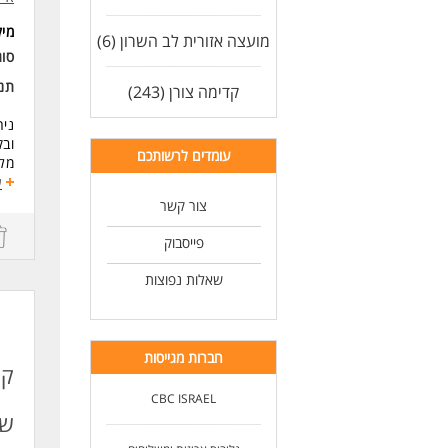
מי
מועצה אזורית לב השרון (6)
סו
תנא
קדימה צורן (243)
ניה
ובק
עומדים לרשותכם
מלג
עוב
ע
צור קשר
דרי
פייסבוק
מלא
שאלות נפוצות
מיו
לעו
חברות מגייסות
קב
CBC ISRAEL
שה