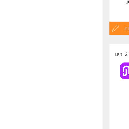
,
ת
עדכון
קורות
2 ימים
החיים
לפני
שליחה
'