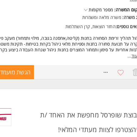
קום המשרה:
מספר מקומות
ג משרה:
משרה מלאה
ו
משמרות
ים נוספים:
החזר הוצאות, קרן השתלמות
ול תהליך זרימת הסחורה בחנות (קליטה,אחסנה בגובה, מילוי ותמחור) מעקב פי
רה על תנועת סחורה בחנות וספירות מלאי ניהול בקרות בטיחות- תקינות משטח
זות אחריות על סימון ותמחור המוצרים בחנות ניהול שגרות העבודה ביצוע בקרו
דים - משוב,בדיקת תפוקות, יעילות עמידה ביעדים עבודה מול הצוות המסחרי ב
וד
...
שות:
8771684
הגשת מועמדו
ניסיון בניהול צוות עובדים עבודה בסביבה ממוחשבת + אופיס ower
Point, Excel - יתרון יכולת הבעה טובה (בכתב ובע"פ) בעברית ובאנגלית זמינות
ה (משמרות) ונכונות לשעות עבודה מאומצות (כולל לילות ובוקר מוקדם) המשר
עדת לנשים ולגברים כאחד.
ד משרות ומידע על איקאה >
וצת שופרסל מחפשת את האחד /ת
צטרפו לצוות מעתדי המלאי!