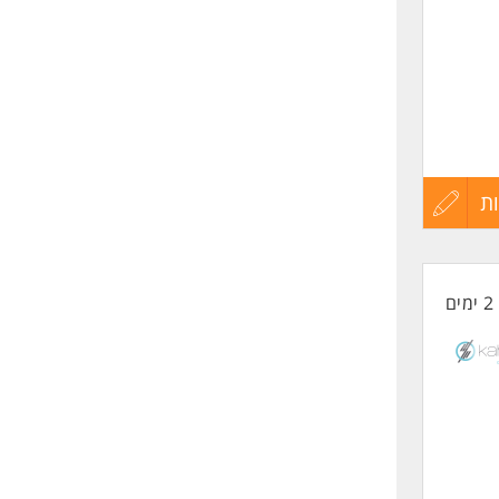
ם כאחד.
ת
עדכון
קורות
2 ימים
החיים
לפני
שליחה