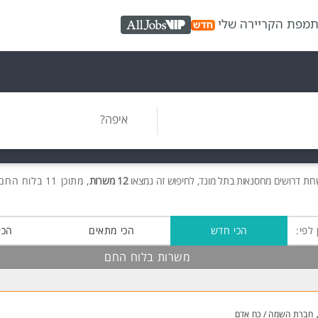
ת
מפת הקריירה שלי
AllJobs VIP
איפה?
רות
דרושים
מחסנאות בתל מונד, לחיפוש זה נמצאו
12 משרות
, מתוכן 11 בלוח החם חינם!
 לפי:
הכי חדש
הכי מתאים
הכי
משרות בלוח החם
חברת השמה / כח אדם