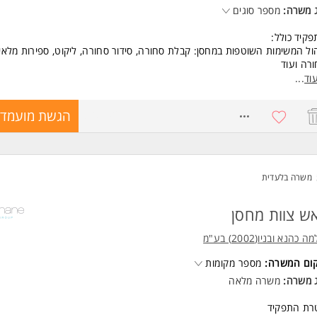
 משרה:
מספר סוגים
קיד כולל:
ול המשימות השוטפות במחסן: קבלת סחורה, סידור סחורה, ליקוט, ספירות מלאי
רה ועוד
לאה ימים א-ה, 7:00-16:30 שעות נוספות עפ"י צורך
וד
...
ד/ת חברה מהיום הראשון!
8707927
הגשת מועמדו
ים טובים למתאימים/ות:
 גיבוש, נופש חברה, מתנות בחגים...
שרה מיועדת לנשים ולגברים כאחד*
משרה בלעדית
שות:
יון בתחום הלוגיסטיקה/מחסנאות-חובה
זה - יתרון המשרה מיועדת לנשים ולגברים כאחד.
ש צוות מחסן
ד משרות ומידע על שלמה כהנא ובניו(2002) בע"מ >
 כהנא ובניו(2002) בע"מ
קום המשרה:
מספר מקומות
ג משרה:
משרה מלאה
רת התפקיד