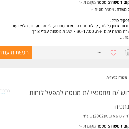
קום המשרה:
מספר מקומות
ה מצוינת במע' מידע ארגוניות SAP.AS400/ - יתרון
רכות BI (יתרון לניסיון בעבודה עם כלי תכנון) - יתרון
 משרה:
מספר סוגים
לת אפיון תהליכים ויישומם במערכות מידע- חובה המשרה מיועדת לנשים ולגברי
קיד כולל:
ד משרות ומידע על שופרסל >
דות מחסן כלליות, קבלת סחורה, סידור סחורה, ליקוט, ספירות מלאי ועוד
לאה ימים א-ה, 7:30-17:00 שעות נוספות עפ"י צורך
ום: אבן יהודה
וד
...
רה מיועדת לנשים ולגברים כאחד.
8664117
הגשת מועמדו
שות:
יון בתחום הלוגיסטיקה/מחסנאות/ליקוט -עדיפות
נות למשרה מידית המשרה מיועדת לנשים ולגברים כאחד.
משרה בלעדית
ד משרות ומידע על שלמה כהנא ובניו(2002) בע"מ >
וש /ה מחסנאי /ת מנוסה למפעל לוחות
תניה
 כהנא ובניו(2002) בע"מ
קום המשרה:
מספר מקומות