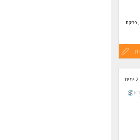
, פריקת
ת
עדכון
קורות
2 ימים
החיים
לפני
שליחה