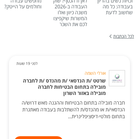
זכויות נשים בהריון
לאן זז הכסף? שוק
מחפשים עבודה
בעבודה: כל מה
העבודה ב-2026
וחולמים על הייטק?
שחשוב לדעת
משנה כיוון ואלו
המשרות שיקפיצו
לכם את השכר
לכל הכתבות
לפני 19 שעות
אורלי השמה
שרטט /ת הנדסאי /ת מהנדס /ת לחברה
מובילה בתחום הבטיחות לחברה
מובילה באזור השרון
חברה מובילה בתחום הבטיחות וההגנה מאש דרוש/ה
הנדסאי/ת או מהנדס/ת להשתלבות בעבודה מאתגרת
בתחום מולטי-דיסציפלינרית...