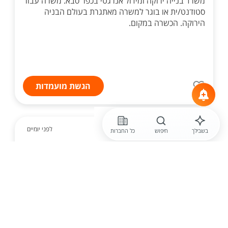
משרד בנייה ירוקה ומידול אנרגטי בכפר סבא. משרה עבור
סטודנט/ית או בוגר למשרה מאתגרת בעולם הבניה
הירוקה. הכשרה במקום.
הגשת מועמדות
לפני יומיים
בשבילך
חיפוש
כל החברות
אורלי השמה
שרטט /ת הנדסאי /ת מהנדס /ת לחברה
מובילה בתחום הבטיחות לחברה
מובילה באזור השרון
חברה מובילה בתחום הבטיחות וההגנה מאש דרוש/ה
הנדסאי/ת או מהנדס/ת להשתלבות בעבודה מאתגרת
בתחום מולטי-דיסציפלינרית...