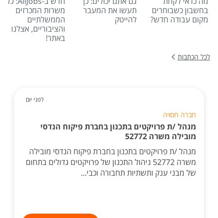
מה כדאי לקחת
גם אתם יכולים: כך
חדש ב-AllJobs: כל
בחשבון כשבוחרים
תעשו את המעבר
משרות המכרזים
מקום עבודה חדש?
להייטק
הממשלתיים
והציבוריים, אצלנו
באתר!
לכל הכתבות
לפני יום
חברה חסויה
מנהל /ת פרויקטים בתכנון בחברת פיקוח הנדסי
מובילה משרה 52772
מנהל /ת פרויקטים בתכנון בחברת פיקוח הנדסי מובילה
משרה 52772 ניהול התכנון של פרויקטים גדולים בתחום
של מבני ענק ותשתיות תחבורה וכבי...