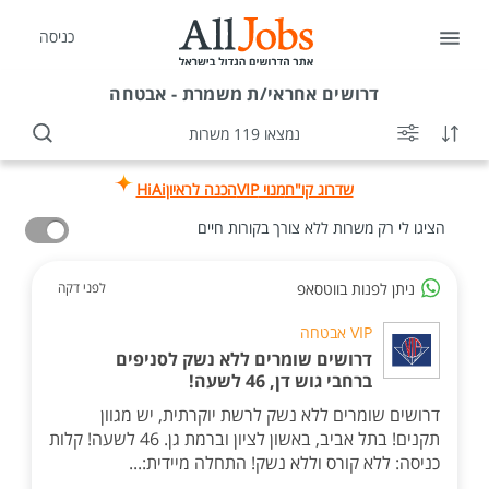
כניסה
דרושים
אחראי/ת משמרת - אבטחה
נמצאו 119 משרות
שדרוג קו"ח
מנוי VIP
הכנה לראיון
HiAi
הציגו לי רק משרות ללא צורך בקורות חיים
ניתן לפנות בווטסאפ
לפני דקה
VIP אבטחה
דרושים שומרים ללא נשק לסניפים
ברחבי גוש דן, 46 לשעה!
דרושים שומרים ללא נשק לרשת יוקרתית, יש מגוון
תקנים! בתל אביב, באשון לציון וברמת גן. 46 לשעה! קלות
כניסה: ללא קורס וללא נשק! התחלה מיידית:...