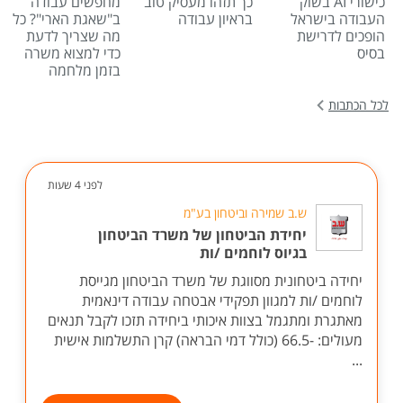
כישורי AI בשוק
כך תזהו מעסיק טוב
מחפשים עבודה
העבודה בישראל
בראיון עבודה
ב"שאגת הארי"? כל
הופכים לדרישת
מה שצריך לדעת
בסיס
כדי למצוא משרה
בזמן מלחמה
לכל הכתבות
לפני 4 שעות
ש.ב שמירה וביטחון בע"מ
יחידת הביטחון של משרד הביטחון
בגיוס לוחמים /ות
יחידה ביטחונית מסווגת של משרד הביטחון מגייסת
לוחמים /ות למגוון תפקידי אבטחה עבודה דינאמית
מאתגרת ומתגמל בצוות איכותי ביחידה תזכו לקבל תנאים
מעולים: -66.5 (כולל דמי הבראה) קרן התשלמות אישית
...