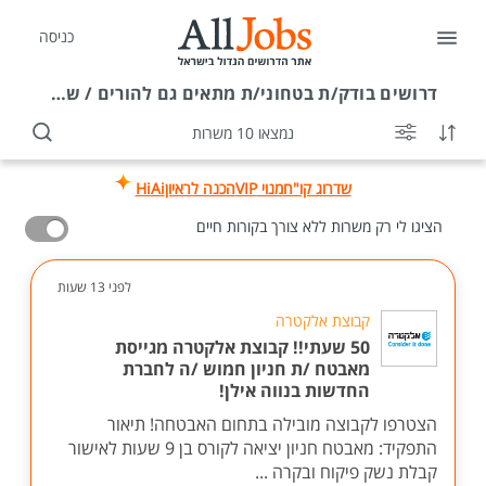
כניסה
דרושים
בודק/ת בטחוני/ת מתאים גם להורים / שעות גמישות
נמצאו 10 משרות
שדרוג קו"ח
מנוי VIP
הכנה לראיון
HiAi
הציגו לי רק משרות ללא צורך בקורות חיים
לפני 13 שעות
קבוצת אלקטרה
50 שעתי!! קבוצת אלקטרה מגייסת
מאבטח /ת חניון חמוש /ה לחברת
החדשות בנווה אילן!
הצטרפו לקבוצה מובילה בתחום האבטחה! תיאור
התפקיד: מאבטח חניון יציאה לקורס בן 9 שעות לאישור
קבלת נשק פיקוח ובקרה ...