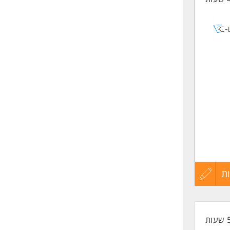
ת
עדכון
קורות
החיים