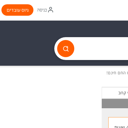
איקון
גיוס עובדים
כניסה
התחברות
 קרוב