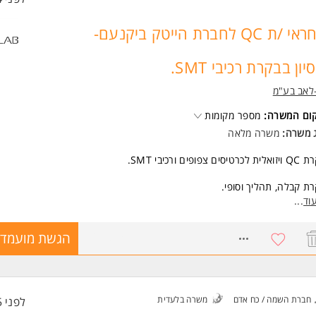
אחראי /ת QC לחברת הייטק ביקנעם-
סיון בבקרת רכיבי SMT.
לאב בע"מ
קום המשרה:
מספר מקומות
ג משרה:
משרה מלאה
לכרטיסים צפופים ורכיבי SMT.
ת קבלה, תהליך וסופי.
קת דוחות והעברתם למנהלת האחראית
וד
...
שות:
8768863
הגשת מועמדו
QC לרכיבים מכאניים- חובה!
קן 610-A-IPC- חובה!
יון בביקורת ויזואלית לכרטיסים צפופים ורכיבי SMT- חובה
רות עם רכיבים מכאניים- חובה
טה טובה ביישומי מחשב
חברת השמה / כח אדם
משרה בלעדית
לפני 5 שעות
רית ברמה טובה