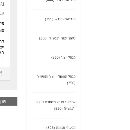
ניס
מב
נכו
עבו
קבו
יכו
הנדסאי / טכנאי
(395)
מי
לעו
סו
ניהול ייצור ותעשייה
(350)
לחב
ייצ
העב
מנהל ייצור
(350)
ע
תחו
ביצ
ביצ
מנהל תפעול - ייצור ותעשייה
תיע
(350)
זיה
עבו
שית
ישנן -3 משרות בצפון,הגליל והגולן,גליל תחתון אשר ל
אחראי / מנהל משמרת בייצור
דרי
ותעשייה
(350)
השכ
נסי
נסי
מפעילי מכונות
(326)
יכו