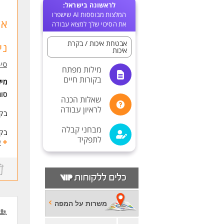
לראשונה בישראל:
המלצות מבוססות AI שישפרו
את הסיכוי שלך למצוא עבודה
אבטחת איכות / בקרת
ני
איכות
סי-
מילות מפתח
בקורות חיים
מי
סו
שאלות הכנה
לראיון עבודה
בקרת QC ויזואלית 
מבחני קבלה
בקר
לתפקיד
הפ
ע
דרי
ניסיון ב- 
הכרת ת
ניס
היכ
משרות על המפה
שלי
עב