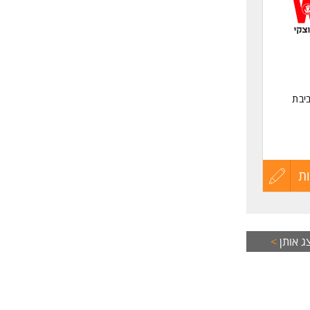
לפני
שליחה
יבת
ת
עדכון
קורות
החיים
ג אותן
>
לפני
שליחה