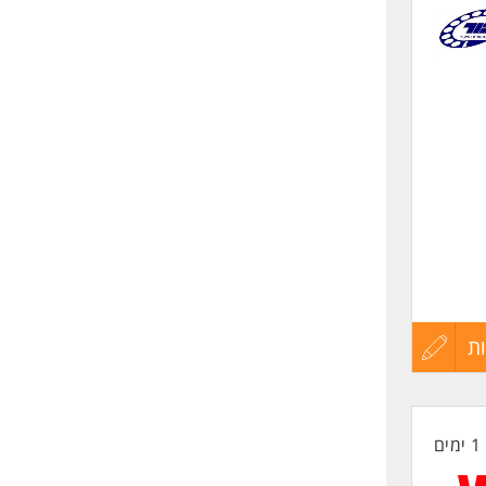
לפני
 ישי,
שליחה
ת
עדכון
קורות
1 ימים
החיים