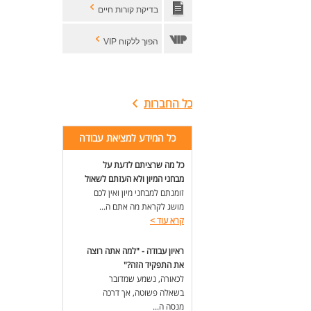
התפ
בדיקת קורות חיים
מה 
הפוך ללקוח VIP
שכ
בונ
עבו
סבי
כל החברות
דרי
- רישי
- א
כל המידע למציאת עבודה
- א
- ה
כל מה שרציתם לדעת על
מבחני המיון ולא העזתם לשאול
לעו
זומנתם למבחני מיון ואין לכם
מושג לקראת מה אתם ה...
קרא עוד
>
ראיון עבודה - "למה אתה רוצה
את התפקיד הזה?"
לכאורה, נשמע שמדובר
בשאלה פשוטה, אך דרכה
מנסה ה...