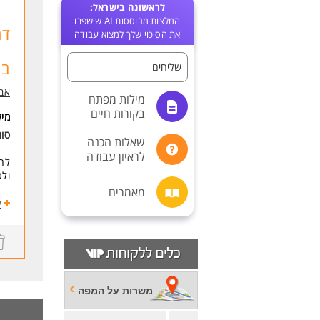
לראשונה בישראל:
המלצות מבוססות AI שישפרו
את הסיכוי שלך למצוא עבודה
בו
שליחים
אבי
מילות מפתח
בקורות חיים
מי
סוג
שאלות הכנה
לראיון עבודה
ולט
מאמרים
מש
ע
יצי
שעות
עבו
נדר
מש
משרות על המפה
תחילת ע
יצי