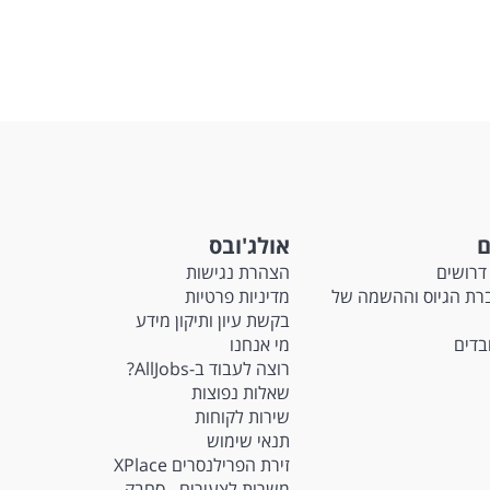
ם
אולג'ובס
דרושים
הצהרת נגישות
Ma - חברת הגיוס וההשמה של
מדיניות פרטיות
בקשת עיון ותיקון מידע
ובדים
מי אנחנו
רוצה לעבוד ב-AllJobs?
שאלות נפוצות
שירות לקוחות
תנאי שימוש
זירת הפרילנסרים XPlace
משרות לצעירים - סחבק