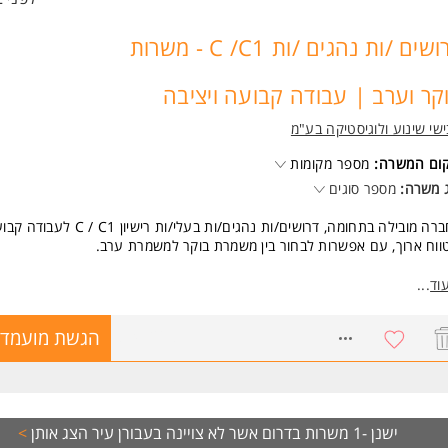
דרושים /ות נהגים /ות C /C1 - משרות
קר וערב | עבודה קבועה ויציבה
שי שינוע ולוגיסטיקה בע"מ
קום המשרה:
מספר מקומות
 משרה:
מספר סוגים
לחברה מובילה בתחומה, דרושים/ות נהגים/ות בעלי/ות רישיון C / C1 
ווח ארוך, עם אפשרות לבחור בין משמרת בוקר למשמרת ערב.
מרת בוקר:
וד
...
אה מאיירפורט סיטי.
 העבודה: 07:00-17:00.
8747268
הגשת מועמדו
דה בימים א'-ה'
שת אנגלית בסיסית לצורך עבודה עם מסופון.
מרת ערב:
בודה: 18:00,סיום עבודה משוער: 02:00.
ישנן -1 משרות בדרום אשר לא צויינה בעבורן עיר
הצג אותן
>
אה מצומת מסמיה.