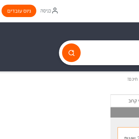
איקון
גיוס עובדים
כניסה
התחברות
 קרוב