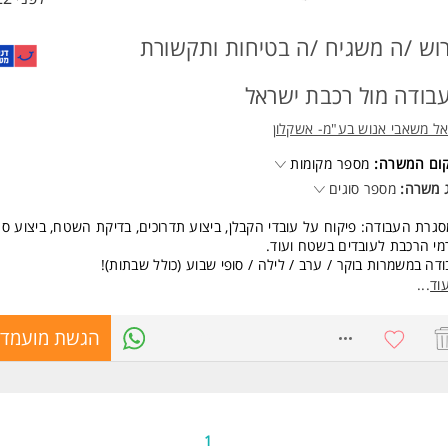
וש /ה משגיח /ה בטיחות ותקשורת
בודה מול רכבת ישראל
ל משאבי אנוש בע"מ- אשקלון
קום המשרה:
מספר מקומות
 משרה:
מספר סוגים
גרת העבודה: פיקוח על עובדי הקבלן, ביצוע תדרוכים, בדיקת השטח, ביצוע סנכ
מי הרכבת לעובדים בשטח ועוד.
דה במשמרות בוקר / ערב / לילה / סופי שבוע (כולל שבתות)!
 מתגמל במיוחד+ הכשרה על חשבוננו + אש"ל ועוד תגמולים שווים!
וד
...
שות:
8722347
הגשת מועמדו
ת לעבודה 24/7 חובה!!
נות לעבודה בשבתות וחגים
יון קודם בעבודות אבטחה- יתרון משמעותי!
ותיות ואחריות
ות מלאה-יתרון משמעותי!
דות חובה המשרה מיועדת לנשים ולגברים כאחד.
1