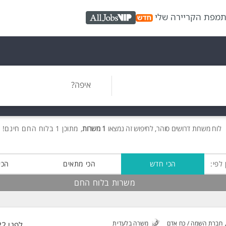
ת
מפת הקריירה שלי
AllJobs VIP
איפה?
לוח משרות
דרושים
סוהר, לחיפוש זה נמצאו
1 משרות
, מתוכן 1 בלוח החם חינם!
 לפי:
הכי חדש
הכי מתאים
הכי
משרות בלוח החם
חברת השמה / כח אדם
משרה בלעדית
לפני 22 שעות