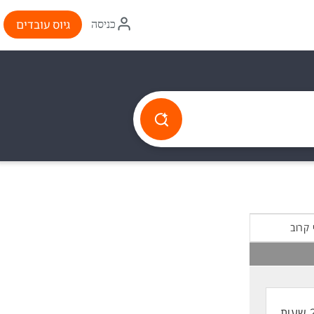
איקון
גיוס עובדים
כניסה
התחברות
 קרוב