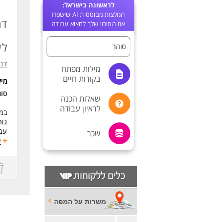
לראשונה בישראל:
המלצות מבוססות AI שישפרו
דר
את הסיכוי שלך למצוא עבודה
לע
סוהר
דנא
מילות מפתח
בקורות חיים
מי
סוג
שאלות הכנה
לראיון עבודה
במס
גור
עבו
שכר
שכר
ע
דרי
נכונו
זמי
ניס
שיר
משרות על המפה
בגר
ניי