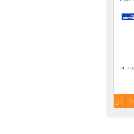
רון מול
ת
עדכון
קורות
החיים