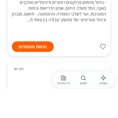
- ניהול ומימוש פרויקטים רוחביים ודיגיטליים מורכבים
באגף, החל משלב הייזום, אפיון הדרישות וניתוח
המערכות, ועד לשלבי המסירה וההטמעה. - תיאום, סנכרון
וניהול מטריציוני של ממשקי עבודה בין צוותי ת...
הגשת מועמדות
לפני יום
לוגיקה IT
PMO data
בשבילך
חיפוש
כל החברות
אנו מחפשים PMO בכיר/ה שיוביל/תוביל את ניהול,
התכנון, הבקרה והתיאום של כלל פעילויות ה- data בין
הפרויקטים השונים, תוך עבודה מול מנהלי פרויקטים,
צוותי IT, גורמים עסקיים, ספקים ואינטגרטורים. ...