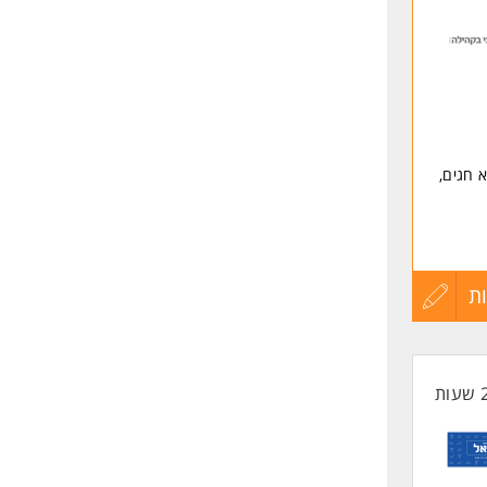
לפני
שליחה
 חגים,
ת
עדכון
קורות
החיים
 עבודה
לפני