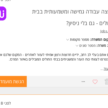
צה עבודה גמישה ומשמעותית בבית
לים - גם בלי ניסיון?
Jobs
קום המשרה:
מספר מקומות
 משרה:
מספר סוגים
אתם בעלי לב רחב, ידיים חרוצות ורצון אמיתי לעזור לאחרים - המקום שלכם אית
רפו לצוותי כוח העזר והמשגיחים בבתי החולים המובילים באיזור המרכז.
דה משמעותית בסביבה רפואית, גמישה ונוחה!
וד
...
ודה במשמרות (משרה מלאה/חלקית)
ים גם כעבודה נוספת לפנסיונרים, סטודנטים וכו'.
8580749
הגשת מועמדו
ים טובים ובונוסים!
שות:
טה בסיסית בשפה העברית - חובה
נות לעבודה פיזית - חובה המשרה מיועדת לנשים ולגברים כאחד.
לפני 18 שעות