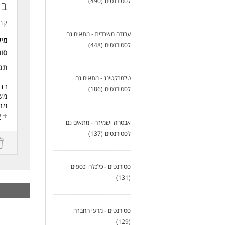
לסטודנטים
(490)
בי
דרי
קב
המש
עבודה משרדית - מתאים גם
מי
לעו
לסטודנטים
(448)
סוג
תנא
טלמרקטינג - מתאים גם
דנא
לסטודנטים
(186)
משמ
מח
זו 
ע
אבטחה ושמירה - מתאים גם
אזר
לסטודנטים
(137)
מה 
- ב
- ל
סטודנטים - כלכלה וכספים
- ס
(131)
- ע
למה
בד
סטודנטים - מדעי החברה
ועצ
(129)