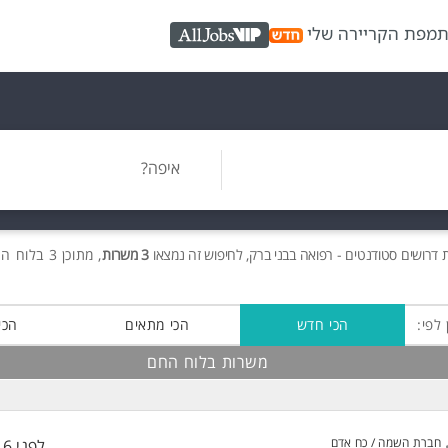
ת
מפת הקריירה שלי
AllJobs VIP
איפה?
ת
דרושים
סטודנטים - רפואה בבני ברק, לחיפוש זה נמצאו
3 משרות
, מתוכן 3 בלוח החם חינם!
 לפי:
הכי חדש
הכי מתאים
הכי
משרות בלוח החם
חברת השמה / כח אדם
לפני 16 שעות