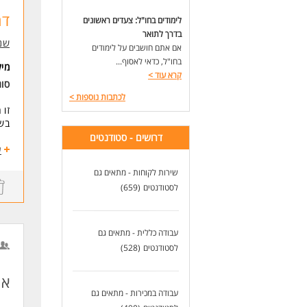
לעוד
דר
לימודים בחו"ל: צעדים ראשונים
בדרך לתואר
שני
אם אתם חושבים על לימודים
בחו"ל, כדאי לאסוף...
מי
קרא עוד
>
סו
לכתבות נוספות
>
זו 
בשע
דרושים - סטודנטים
המ
ע
- ע
שירות לקוחות - מתאים גם
- ש
לסטודנטים
(659)
- ס
- צ
- ע
- א
עבודה כללית - מתאים גם
- מ
לסטודנטים
(528)
המש
אי
נעי
עבודה במכירות - מתאים גם
לפר