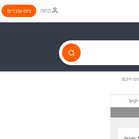
איקון
גיוס עובדים
כניסה
התחברות
 קרוב