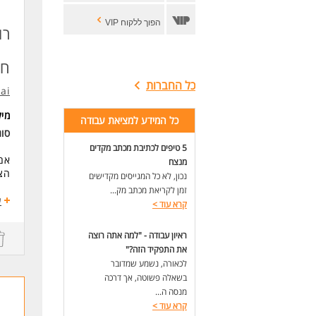
הפוך ללקוח VIP
רו
חו
כל החברות
.ai
מי
כל המידע למציאת עבודה
סוג
5 טיפים לכתיבת מכתב מקדים
אם 
מנצח
הצט
נכון, לא כל המגייסים מקדישים
זמן לקריאת מכתב מק...
עבו
ע
קרא עוד
>
עב
מתא
ראיון עבודה - "למה אתה רוצה
תנא
את התפקיד הזה?"
לכאורה, נשמע שמדובר
דרי
שלי
בשאלה פשוטה, אך דרכה
נכו
מנסה ה...
קרא עוד
>