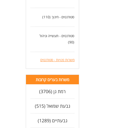
מקצ
מחו
סטודנטים - חינוך
(110)
דרי
מי 
- א
- ב
סטודנטים - תעשייה וניהול
- ע
(90)
- זמ
דרי
משרות פנויות - סטודנטים
- ת
- ר
- נ
משרות בערים קרובות
המש
כא
רמת גן (3706)
לעו
גבעת שמואל (515)
גבעתיים (1289)