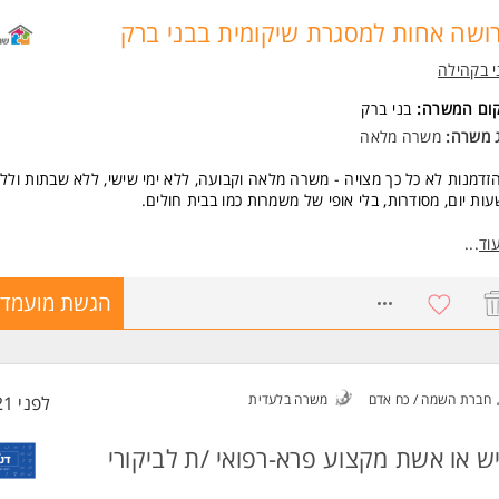
 משרות ומידע על Jobs.ai >
ושה אחות למסגרת שיקומית בבני ברק
 בקהילה
קום המשרה:
בני ברק
ג משרה:
משרה מלאה
הזדמנות לא כל כך מצויה - משרה מלאה וקבועה, ללא ימי שישי, ללא שבתות וללא
ות יום, מסודרות, בלי אופי של משמרות כמו בבית חולים.
שרה כוללת:
וד
...
בודה בבני ברק
עות יום מסודרות
8730733
הגשת מועמדו
ביבת עבודה חמה ותומכת
וות נעים ומקצועי
בודה משמעותית עם נשים במסגרת שיקומית
פשרות לצבור ניסיון מקצועי במסגרת רגועה ומלווה
תאים גם לאחות בתחילת הדרך
חברת השמה / כח אדם
משרה בלעדית
לפני 21 שעות
רה מתאימה למי שמחפשת תפקיד סיעודי משמעותי, עם סדר יום קבוע וסביבת
ש או אשת מקצוע פרא-רפואי /ת לביקורי
מה.
טים נוספים אפשר לשלוח קורות חיים ניתן למייל המצורף.