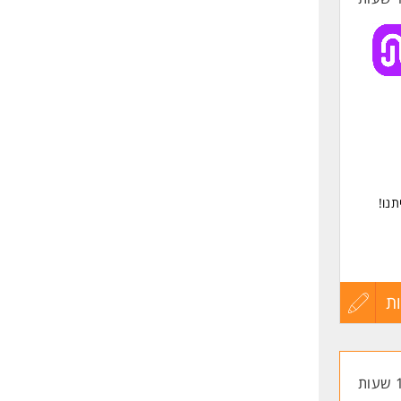
נו!
ת
עדכון
קורות
החיים