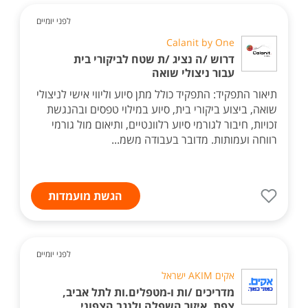
לפני יומיים
Calanit by One
דרוש /ה נציג /ת שטח לביקורי בית
עבור ניצולי שואה
תיאור התפקיד: התפקיד כולל מתן סיוע וליווי אישי לניצולי
שואה, ביצוע ביקורי בית, סיוע במילוי טפסים ובהנגשת
זכויות, חיבור לגורמי סיוע רלוונטיים, ותיאום מול גורמי
רווחה ועמותות. מדובר בעבודה משמ...
הגשת מועמדות
לפני יומיים
אקים AKIM ישראל
מדריכים /ות ו-מטפלים.ות לתל אביב,
צפת, איזור השפלה ולנגב הצפוני