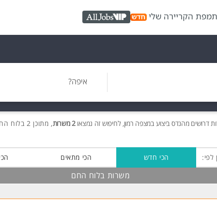
ת
מפת הקריירה שלי
AllJobs VIP
איפה?
ות
דרושים
מהנדס ביצוע במצפה רמון, לחיפוש זה נמצאו
2 משרות
, מתוכן 2 בלוח החם חינם!
 לפי:
הכי חדש
הכי מתאים
הכי
משרות בלוח החם