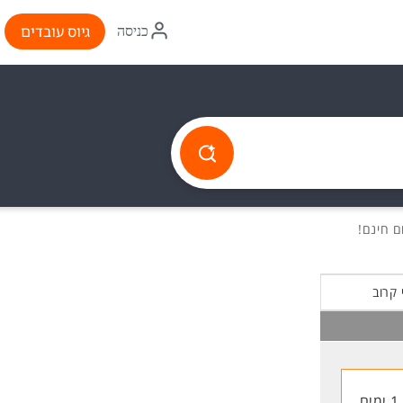
איקון
גיוס עובדים
כניסה
התחברות
 קרוב
1 ימים