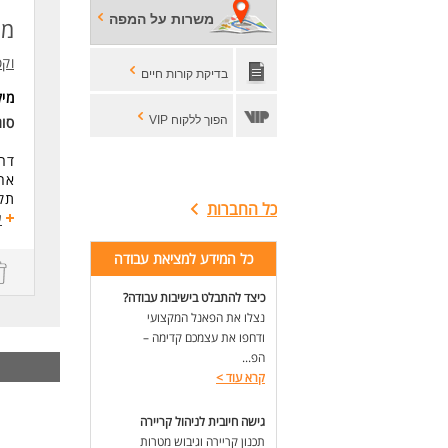
משרות על המפה
דרי
מפ
* ת
* י
וקס
בדיקת קורות חיים
* של
מי
* א
* ה
הפוך ללקוח VIP
סו
דרו
אחר
תקצ
כל החברות
הע
ע
תפק
כל המידע למציאת עבודה
דרי
מהנ
כיצד להתבלט בישיבות עבודה?
שלי
נצלו את הפאנל המקצועי
שנת
ודחפו את עצמכם קדימה –
ניס
הפ...
יכו
קרא עוד
>
יחס
לעו
גישה חיובית לניהול קריירה
תכנון קריירה וגיבוש מטרות