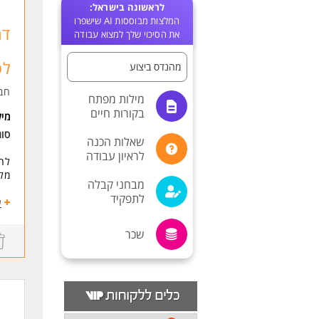
לראשונה בישראל:
המלצות מבוססות AI שישפרו
דר
את הסיכוי שלך למצוא עבודה
לפ
מהנדס ביצוע
חב
מילות מפתח
בקורות חיים
מי
סו
שאלות הכנה
לראיון עבודה
לחב
מלו
מבחני קבלה
לתפקיד
תיא
ע
* פ
* ת
שכר
* ב
* פ
* מ
* ע
מיק