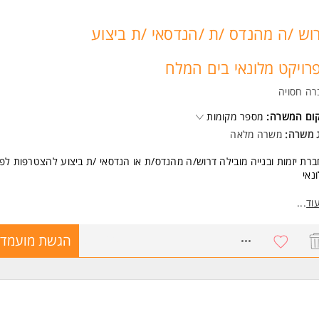
וש /ה מהנדס /ת /הנדסאי /ת ביצוע
רויקט מלונאי בים המלח
רה חסויה
קום המשרה:
מספר מקומות
ג משרה:
משרה מלאה
רת יזמות ובנייה מובילה דרוש/ה מהנדס/ת או הנדסאי /ת ביצוע להצטרפות לפ
נאי
ור התפקיד:
וד
...
יקוח וניהול הביצוע בשטח בהתאם לתוכניות, למפרטים וללוחות הזמנים.
יאום בין קבלני משנה, ספקים, יועצים וצוותי העבודה.
8763201
הגשת מועמדו
קרה על איכות הביצוע, בטיחות ועמידה בדרישות הפרויקט.
תרון בעיות הנדסיות בשטח ומתן מענה מקצועי במהלך הביצוע.
עקב אחר התקדמות העבודות וניהול משימות שוטפות.
בודה מול מנהל הפרויקט והגורמים המקצועיים השונים.
ום העבודה: אזור המלונות עין בוקק ים המלח