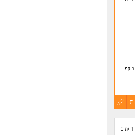
רויקט
ת
עדכון
קורות
1 ימים
החיים