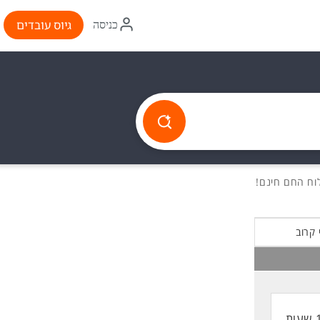
איקון
גיוס עובדים
כניסה
התחברות
 קרוב