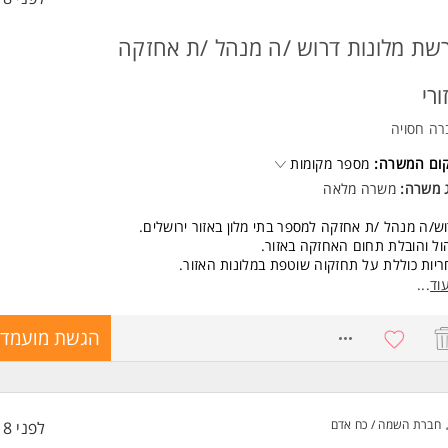
שת מלונות דרוש /ה מנהל /ת אחזקה
ורי
רה חסויה
קום המשרה:
מספר מקומות
ג משרה:
משרה מלאה
ש/ה מנהל /ת אחזקה למספר בתי מלון באזור ירושלים.
ול והובלת תחום האחזקה באזור.
יות כוללת על תחזקוה שוטפת במלונות האזור.
ית תוכניות עבודה ותחזוקה שנתיות.
וד
...
וח על עבודה מול קבלנים וספקים חיצוניים.
יות על מערכות חשמל, מיזוג, אינסטלציה ובטיחות.
8639189
הגשת מועמדו
ול תקציב אחזקה ובקרת עלויות.
ול בתקלות מורכבות ומתן מענה מקצועי בזמן אמת.
דה שוטפת מול מנכ"ל האזור והנהלת המלונות.
שות:
חברת השמה / כח אדם
לפני 18 שעות
יון קודם בניהול אחזקה - חובה