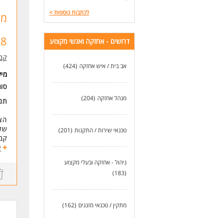
לכתבות נוספות
>
מנ
שכר
- שכר 000-16,000
- שעות
68
דרושים - אחזקה ואנשי מקצוע
- ס
- מ
קב
אב בית / איש אחזקה
(424)
דרי
מי
- נ
סוג
- ה
- ר
מנהל אחזקה
(204)
תנא
- א
- תעודת גנן
הצט
שלנ
טכנאי שירות / התקנות
(201)
שלי
קבו
(הח
ע
ודו
התפ
במי
ניהול - אחזקה ובעלי מקצוע
אחר
לסר
(183)
ניה
בנו
כא
ועס
אח
מתקין / טכנאי מזגנים
(162)
לעוד
ייש