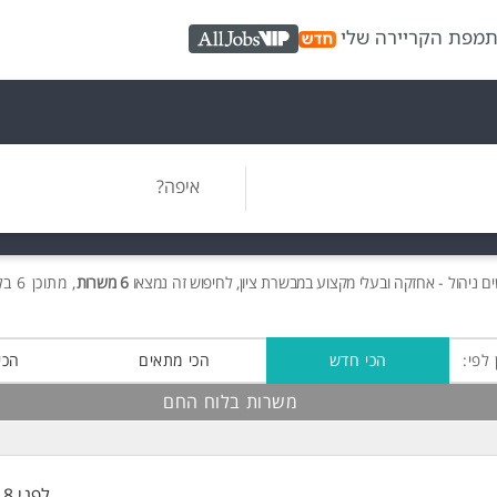
ת
מפת הקריירה שלי
AllJobs VIP
איפה?
ים
ניהול - אחזקה ובעלי מקצוע במבשרת ציון, לחיפוש זה נמצאו
6 משרות
, מתוכן 6 בלוח החם חינם!
 לפי:
הכי חדש
הכי מתאים
הכי
משרות בלוח החם
לפני 18 שעות