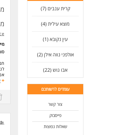
מנ
קרית ענבים (7)
מו
מוצא עילית (4)
ce
עין נקובא (1)
מי
סוג
אולפני נווה אילן (2)
חבר
לני
אבו גוש (22)
אם 
אית
ע
עומדים לרשותכם
תיא
- נ
- נ
צור קשר
- ב
- ק
פייסבוק
שכר
שאלות נפוצות
- מ