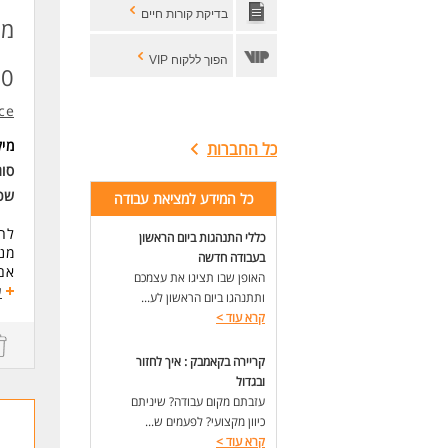
ניס
בדיקת קורות חיים
ניס
מנ
ידע
אינ
הפוך ללקוח VIP
!!
זמי
ce
מי
כל החברות
סוג
שכ
כל המידע למציאת עבודה
לחב
כללי התנהגות ביום הראשון
מנה
בעבודה חדשה
אם 
האופן שבו תציגו את עצמכם
אנח
ע
ותתנהגו ביום הראשון לע...
קרא עוד
>
תיא
- נ
קריירה בקאמבק : איך לחזור
מסו
ובגדול
- נ
עזבתם מקום עבודה? שיניתם
שו
כיוון מקצועי? לפעמים ש...
- נ
קרא עוד
>
- ש