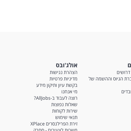
ם
אולג'ובס
דרושים
הצהרת נגישות
Ma - חברת הגיוס וההשמה של
מדיניות פרטיות
בקשת עיון ותיקון מידע
ובדים
מי אנחנו
רוצה לעבוד ב-AllJobs?
שאלות נפוצות
שירות לקוחות
תנאי שימוש
זירת הפרילנסרים XPlace
משרות לצעירים - סחבק