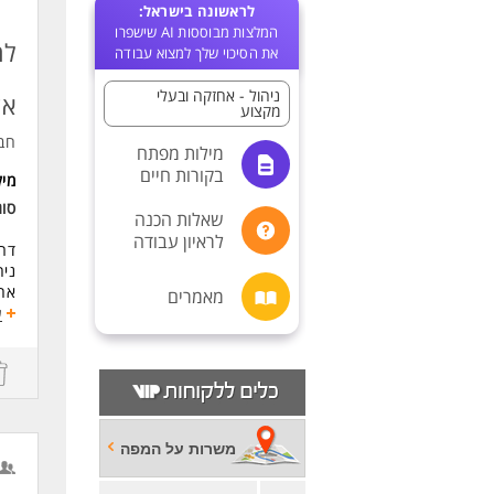
לראשונה בישראל:
המלצות מבוססות AI שישפרו
לר
את הסיכוי שלך למצוא עבודה
ניהול - אחזקה ובעלי
אז
מקצוע
חב
מילות מפתח
בקורות חיים
מי
סו
שאלות הכנה
לראיון עבודה
דרו
ניה
אחר
מאמרים
בני
ע
פיק
אחר
ניה
טיפ
עבו
משרות על המפה
דרי
ניס