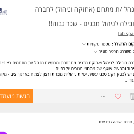
הל /ת מתחם (אחזקה וניהול) לחברה
בילה לניהול מבנים - שכר גבוה!!
Job spa
קום המשרה:
מספר מקומות
 משרה:
מספר סוגים
ה מובילה לניהול ואחזקת מבנים מתרחבת ומחפשת מנהלי/ות מתחמים רציניים
הול ותפעול שוטף של מתחמי מגורים יוקרתיים.
יש לכם/ן רקע טכני עשיר, יכולת ניהולית מוכחת ורצון לצמוח בארגון יציב - מקומ
נו!
וד
...
ור התפקיד:
8740827
הגשת מועמדו
יהול ותפעול מערכות המבנה: אחריות על מערכות חשמל, מים, מעליות, גנרטורים 
יהול ממשקים : עבודה שוטפת מול קבלני משנה, ספקים ונותני שירות בשטח.
קרה ותחזוקה: טיפול בתקלות בזמן אמת, ביצוע אחזקה מונעת ובקרות איכות קפד
שר שוטף ודיווח: מתן מענה לוועדי בתים, הכנת תוכניות עבודה ודיווח להנהלת
חברת השמה / כח אדם
 ותנאים:
שרה מלאה לטווח ארוך.