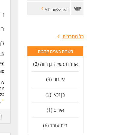
הפוך ללקוח VIP
דר
בו
כל החברות
למ
משרות בערים קרובות
אור
אזור תעשייה גן רווה (3)
מי
סוג
עיינות (3)
לחב
מה 
בן זכאי (2)
ביצ
עבו
ע
הזנ
אירוס (1)
מתן
עבו
.
בית עובד (6)
דרי