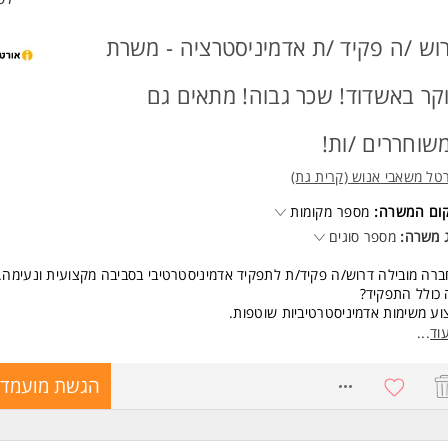
וש /ה פקיד /ת אדמיניסטרציה - משרת
קר באשדוד! שכר גבוה! מתאים גם
שוחררים /ות!
טל משאבי אנוש (קרית גת)
קום המשרה:
מספר מקומות
 משרה:
מספר סוגים
רה מובילה דרוש/ה פקיד/ת לתפקיד אדמיניסטרטיבי בסביבה מקצועית ונעימה.
כולל התפקיד?
וע משימות אדמיניסטרטיביות שוטפות.
דה מול מערכות מחשב.
וד
...
ת נתונים וטיפול במסמכים.
 מענה ותמיכה אדמיניסטרטיבית בהתאם לצורכי המחלקה.
8774031
הגשת מועמדו
דה מסודרת מול ממשקים בארגון.
שות: