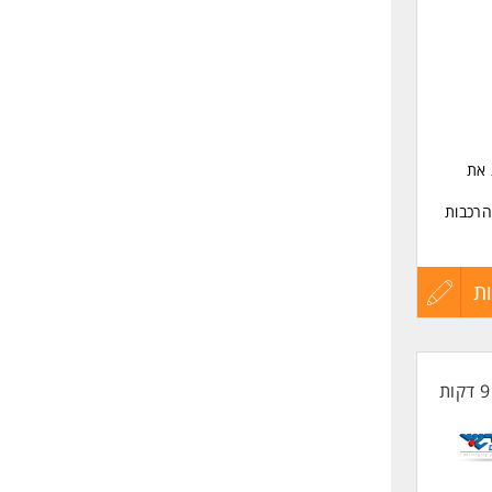
 את
הרכבות
ת
עדכון
קורות
החיים
לפני