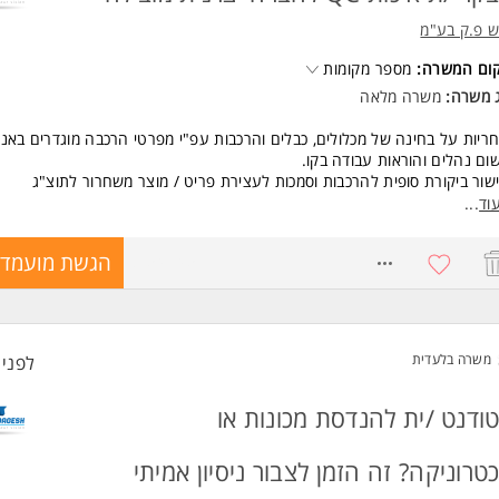
ש פ.ק בע"מ
קום המשרה:
מספר מקומות
ג משרה:
משרה מלאה
ריות על בחינה של מכלולים, כבלים והרכבות עפ"י מפרטי הרכבה מוגדרים באנג
שום נהלים והוראות עבודה בקו.
שור ביקורת סופית להרכבות וסמכות לעצירת פריט / מוצר משחרור לתוצ"ג
ול בפסילות בקו הרכבות: פתיחת טופס MRB פנימי ודוח לספק.
וד
...
קב אחר ביצוע פעולות מתקנות. עבודה למול גורמים בהנדסה לשיפור איכות המ
בודה הינה בחדרים נקיים.
8754145
הגשת מועמדו
שות:
סיון מוכח של לפחות שנתיים בתפקיד מבקר /ת איכות.
וניסיון בתוכנת OFFICE - חובה.
נאי /ת /הנדסאי /ת מכונות /אלקטרוניקה - יתרון.
משרה בלעדית
לפני 8 דקות
גלית ברמה טובה - חובה.
ולת הבעה גבוהה בכתב ובע"פ.
ע בקריאת שרטוטי הרכבה - חובה.
ודנט /ית להנדסת מכונות או
סיון עבודה עם מתקני בדיקה -יתרון. המשרה מיועדת לנשים ולגברים כאחד.
טרוניקה? זה הזמן לצבור ניסיון אמיתי
ד משרות ומידע על דגש פ.ק בע"מ >