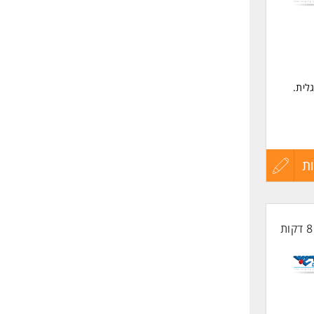
שליחה
לית.
וצר.
ת
עדכון
קורות
החיים
לפני
שליחה