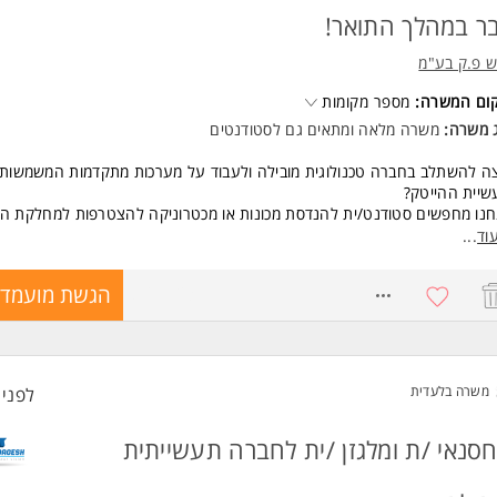
ר במהלך התואר!
ש פ.ק בע"מ
קום המשרה:
מספר מקומות
ג משרה:
משרה מלאה ומתאים גם לסטודנטים
ה להשתלב בחברה טכנולוגית מובילה ולעבוד על מערכות מתקדמות המשמשות
שיית ההייטק?
נו מחפשים סטודנט/ית להנדסת מכונות או מכטרוניקה להצטרפות למחלקת ה
ו - ללא צורך בניסיון קודם, עם הכשרה מקצועית על חשבוננו.
וד
...
 תעשו אצלנו?
8767123
הגשת מועמדו
בת מכלולים ומערכות מתקדמות לתעשיית ההייטק.
דה בהתאם לשרטוטים והוראות עבודה.
דה עם ציוד ותוכנות ייעודיות.
לבות בצוות מקצועי בסביבת ייצור מתקדמת וחדרים נקיים.
משרה בלעדית
לפני 9 דקות
קף המשרה
סנאי /ת ומלגזן /ית לחברה תעשייתית
 3 משמרות בשבוע.
ת ערב: 17:00-00:00.