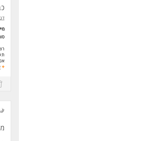
כב
דג
מי
סו
רוצ
תע
אנח
שלנ
ע
מה
הרכ
עבו
עבו
השת
הי
מח
מינימום
משמרו