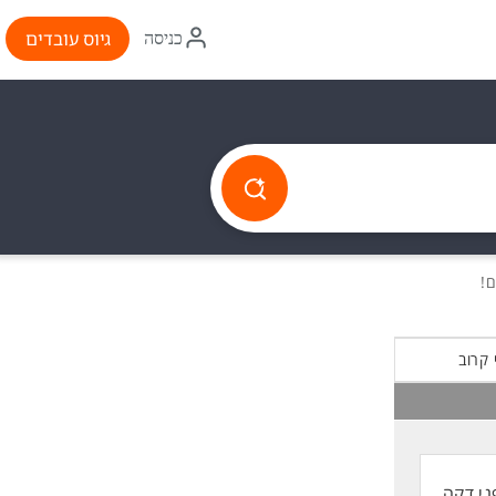
איקון
גיוס עובדים
כניסה
התחברות
 קרוב
ני דקה