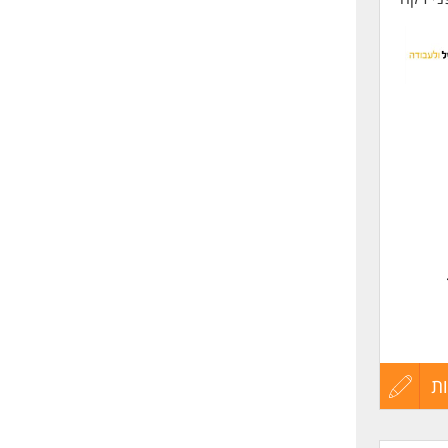
ת
עדכון
קורות