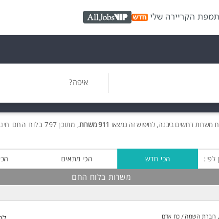
ת
מפת הקריירה שלי
AllJobs VIP
איפה?
ח משרות
דרושים
ביבנה, לחיפוש זה נמצאו
911 משרות
, מתוכן 797 בלוח החם חינם!
 לפי:
הכי חדש
הכי מתאים
הכי
משרות בלוח החם
חברת השמה / כח אדם
לפ