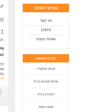
מה
עומדים לרשותכם
ניס
שלי
סדר
מב
צור קשר
יכו
שיר
פייסבוק
בא
לעו
שאלות נפוצות
חב
מי
סו
חברות מגייסות
קבוצת אלקטרה
מת
במ
ביצ
ע
אורמת מערכות בע"מ
בדי
ביצ
קרי
דגש פ.ק בע"מ
עבו
אימ
תיע
מחסני חשמל
עבו