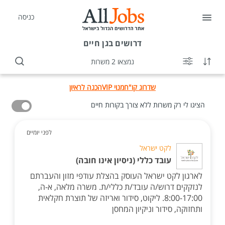
כניסה
דרושים
בגן חיים
נמצאו 2 משרות
שדרוג קו"ח
מנוי VIP
הכנה לראיון
הציגו לי רק משרות ללא צורך בקורות חיים
לפני יומיים
לקט ישראל
עובד כללי (ניסיון אינו חובה)
לארגון לקט ישראל העוסק בהצלת עודפי מזון והעברתם
לנזקקים דרוש/ה עובד/ת כללי/ת. משרה מלאה, א-ה,
8:00-17:00. ליקוט, סידור ואריזה של תוצרת חקלאית
ותחזוקה, סידור וניקיון המחסן