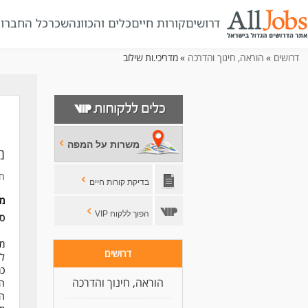
דרושים
קורות חיים
כלים והכוונה
שכר
כל החברו
דרושים
»
הוראה, חינוך והדרכה
» מדריכי.ות שילוב
משרות על המפה
מ
חב
בדיקת קורות חיים
מ
הפוך ללקוח VIP
סו
מח
דרושים
לח
כמ
הוראה, חינוך והדרכה
המ
הצ