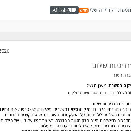
ת
מפת הקריירה שלי
AllJobs VIP
2026
דריכי.ות שילוב
רה חסויה
יקום המשרה:
מעגן מיכאל
ג משרה:
משרה מלאה
ו
משרה חלקית
פשים מדריכי.ות שילוב
ינוך החברתי (בלתי פורמלי) מחפשים משלבים ומשלבות, שיצטרפו לצוות החינוכ
דריכים משלבים לילדים.ות על הספקטרום האוטיסטי או עם קשיים חברתיים.
דריכים המשלבים הינם חלק מצוות ההדרכה, בשימת דגש על ליווי של הילד.ה 
רכים המיוחדים, וסיוע להשתלבותם בקבוצה ובפעילות.