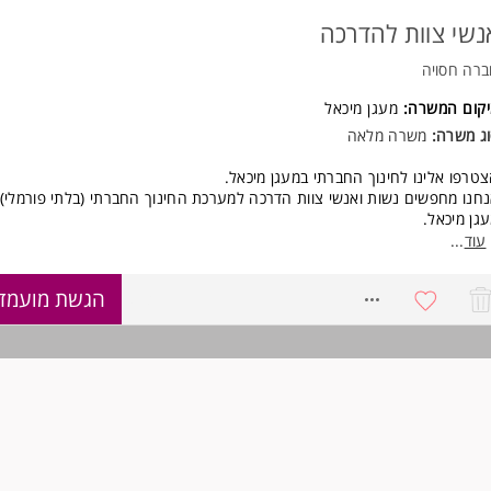
נשי צוות להדרכה
רה חסויה
יקום המשרה:
מעגן מיכאל
ג משרה:
משרה מלאה
טרפו אלינו לחינוך החברתי במעגן מיכאל.
חנו מחפשים נשות ואנשי צוות הדרכה למערכת החינוך החברתי (בלתי פורמלי) 
גן מיכאל.
או להיות חלק ממערכת גדולה, תומכת ומשפחתית, לעבוד בעבודה הכי משמעותי
עוד
...
כולה להיות (בייחוד בתקופה הזו...), ולהיות מתוגמלים על כך באופן הולם וראוי.
צים לשמוע פרטים נוספים?
8731117
הגשת מועמד
חו קורות חיים למייל ונחזור בהקדם האפשרי.
המשרה ללא מגורים. המשרה מיועדת לנשים ולגברים כאחד.