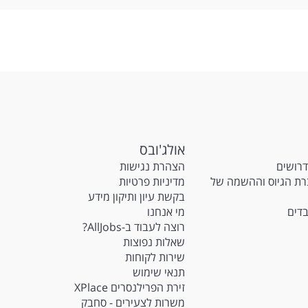
שליחה
אולג'ובס
דרושים
הצהרת נגישות
M - חברת הגיוס וההשמה של
מדיניות פרטיות
בקשת עיון ותיקון מידע
בדים
מי אנחנו
רוצה לעבוד ב-AllJobs?
שאלות נפוצות
שירות לקוחות
תנאי שימוש
זירת הפרילנסרים XPlace
משרות לצעירים - סחבק