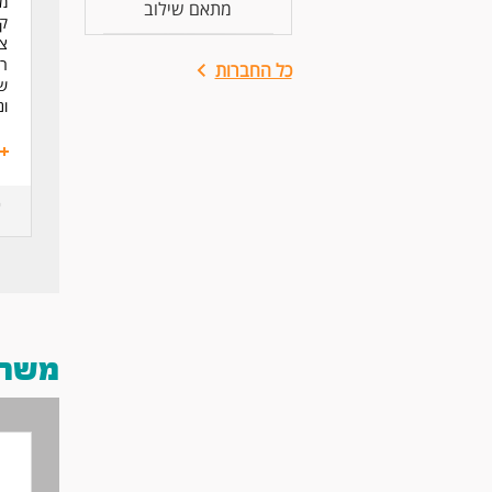
מז
מתאם שילוב
קי
צמ
רו
כל החברות
של
ונ
משרות