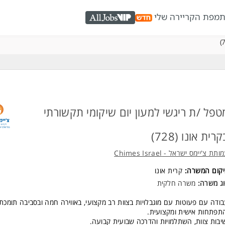
ת
מפת הקריירה שלי
AllJobs VIP
טפל /ת ריגשי למעון יום שיקומי תקשורתי
רית אונו (728)
ותת צ'יימס ישראל - Chimes Israel
יקום המשרה:
קרית אונו
ג משרה:
משרה חלקית
ודה עם פעוטות עם מוגבלויות בצוות רב מקצועי, באווירה חמה ובסביבה תומכת
תפתחות אישית ומקצועית.
יבות צוות, השתלמויות והדרכה שבועית קבועה.