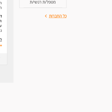
מטפל/ת רגשי/ת
המ
הי
כל החברות
דר
תו
עו
ני
לע