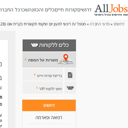
דרושים
קורות חיים
כלים והכוונה
שכר
כל החברו
דרושים
»
מדעי החברה
» מטפל /ת ריגשי למעון יום שיקומי תקשורתי בקרית אונו (728)
משרות על המפה
מ
בק
בדיקת קורות חיים
עמ
הפוך ללקוח VIP
מ
סו
דרושים
עב
רפואה ופארמה
וה
יש