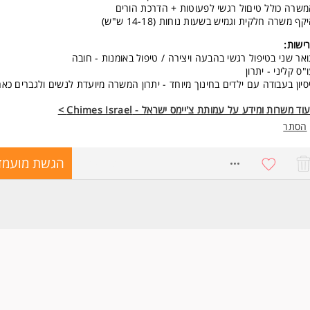
שרה כולל טיםול רגשי לפעוטות + הדרכת הורים
קף משרה חלקית וגמיש בשעות נוחות (14-18 ש"ש)
ישות:
אר שני בטיפול רגשי בהבעה ויצירה / טיפול באומנות - חובה
"ס קליני - יתרון
סיון בעבודה עם ילדים בחינוך מיוחד - יתרון המשרה מיועדת לנשים ולגברים כאח
וד משרות ומידע על עמותת צ'יימס ישראל - Chimes Israel >
הסתר
8730163
הגשת מועמד