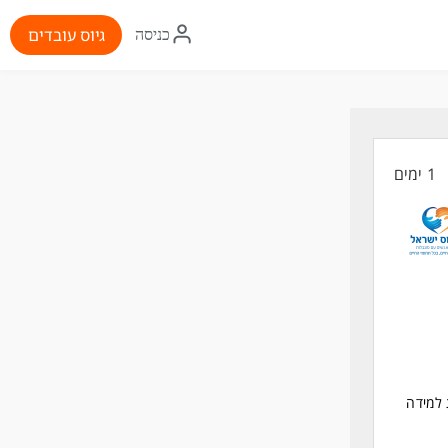
איקון
גיוס עובדים
כניסה
התחברות
1 ימים
 למידה