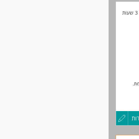
ת
החיים
לפני
שליחה
ת.
ות
עדכון
קורות