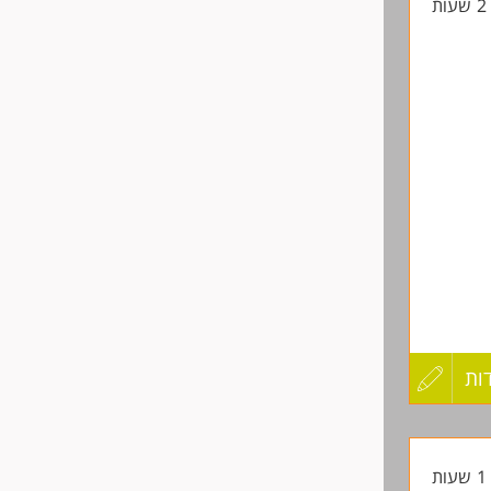
ת
החיים
לפני
שליחה
ות
עדכון
קורות
ת
החיים