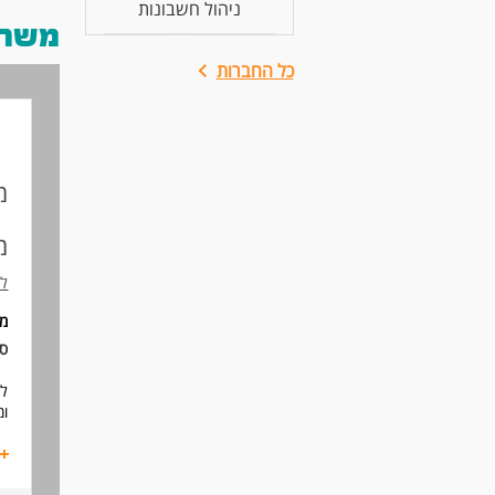
ניהול חשבונות
משרות
כל החברות
מ
מ
לש
מי
סו
לח
ומ
במ
הכ