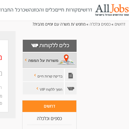
דרושים
קורות חיים
כלים והכוונה
שכר
כל החברו
דרושים
»
כספים וכלכלה
» מחפש /ת משרה עם יומיים מהבית?
מ
משרות על המפה
מ
בדיקת קורות חיים
חב
הפוך ללקוח VIP
מי
סו
דרושים
כספים וכלכלה