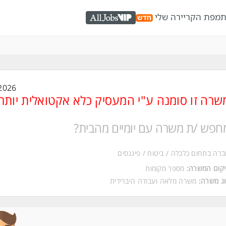
ת
מפת הקריירה שלי
AllJobs VIP
2026
שרה זו סומנה ע"י המעסיק כלא אקטואלית יותר
חפש /ת משרה עם יומיים מהבית?
רה בתחום כלכלה / ביטוח / פיננסים
קום המשרה:
מספר מקומות
ג משרה:
משרה מלאה
ו
עבודה היברידית