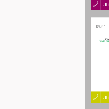
ות
עדכון
קורות
 טובים
1 ימים
החיים
לפני
שליחה
ות
עדכון
קורות