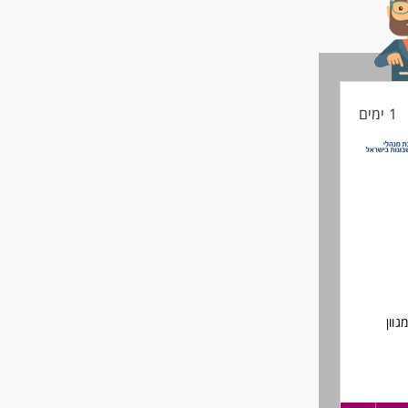
1 ימים
וון