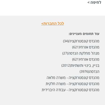
לחיפה >
לכל החברות>
עוד תחומים מעניינים:
מהנדס קונסטרוקציה
(34)
מהנדס אזרחי
(621)
שכר
המעסיק לא סיפר לנו
מנהל מחלקת הנדסה
(27)
מהנדס אזרחי
(621)
סוג משרה
אקדמאים ללא ניסיון,
מתאים גם לבני 50 פלוס,
משרה מלאה
בניין, בינוי ותשתיות
(2012)
הנדסה
(3976)
מיקום
חיפה,
תל אביב יפו,
רמת גן,
ירושלים,
באר שבע
מהנדס קונסטרוקציה - משרה מלאה
מהנדס קונסטרוקציה - משרה חלקית
לפני חודש
מהנדס קונסטרוקציה - עבודה היברידית