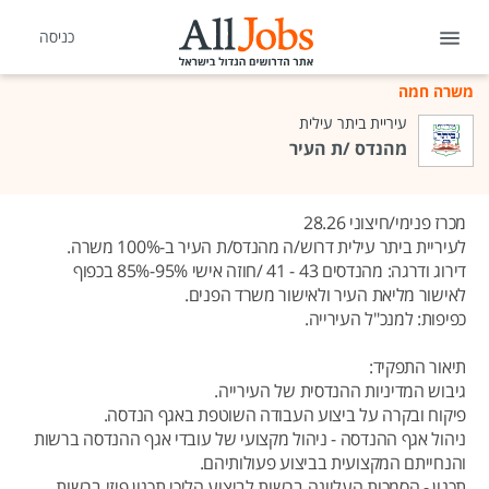
כניסה
משרה חמה
עיריית ביתר עילית
מהנדס /ת העיר
מכרז פנימי/חיצוני 28.26
לעיריית ביתר עילית דרוש/ה מהנדס/ת העיר ב-100% משרה.
דירוג ודרגה: מהנדסים 43 - 41 /חוזה אישי 95%-85% בכפוף
לאישור מליאת העיר ולאישור משרד הפנים.
כפיפות: למנכ"ל העירייה.
תיאור התפקיד:
גיבוש המדיניות ההנדסית של העירייה.
פיקוח ובקרה על ביצוע העבודה השוטפת באגף הנדסה.
ניהול אגף ההנדסה - ניהול מקצועי של עובדי אגף ההנדסה ברשות
והנחייתם המקצועית בביצוע פעולותיהם.
תכנון - הסמכות העליונה ברשות לביצוע הליכי תכנון פיזי ברשות.