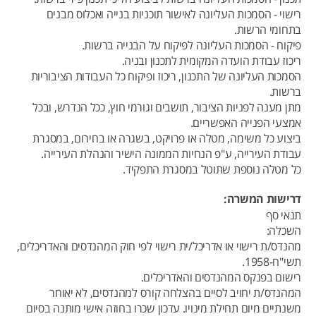
רישוי - הסמכות העליונה לאישור תוכניות בנייה ואכלוס מבנים
בתחומי הרשות.
פיקוח - הסמכות העליונה לפיקוח על הבנייה ברשות.
ריכוז עבודת הועדה המקומית לתכנון ובניה.
הסמכות העליונה של התכנון, ריכוז ופיקוח כל העבודות הציבוריות
ברשות.
מתן מענה לפניות הציבור, תושבים וגורמי חוץ, ככל הנדרש, ובכל
אמצעי הפנייה האפשריים.
ביצוע כל משימה, מטלה או פרויקט, בשגרה או בחירום, במסגרת
עבודת העירייה, ע"פ הנחיות הממונה הישיר והנהלת העירייה.
כל מטלה נוספת שתוטל במסגרת התפקיד.
דרישות המשרה:
תנאי סף
השכלה:
מהנדס/ת רישוי או אדריכל/ית רישוי לפי חוק המהנדסים והאדריכלים,
תשי"ח-1958.
רישום בפנקס המהנדסים והאדריכלים.
המהנדס/ת יחויב לסיים בהצלחה קורס למהנדסים, לא יאוחר
משנתיים מיום תחילת מינויו. עדכון שכרו בחוזה אישי מותנה בסיום