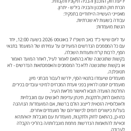
ידיעת חוק התכנון והבניה תיקוניו ותקנותיו.
הכרת חוק התכנון והבניה ביו"ש - יתרון.
מאפייני העשייה הייחודיים בתפקיד:
עבודה בשעות לא שגרתיות.
הגשת מועמדות:
עד ליום שישי כ"ד באב תשפ"ו 7 באוגוסט 2026 בשעה 12:00, יחד
עם כל המסמכים הנדרשים המעידים על עמידתו של המועמד בתנאי
הסף, לרבות קו"ח ותעודות השכלה.
בקשות שתוגשנה שלא בהתאם לאמור לעיל, לאחר המועד האמור
או בקשות שתוגשנה ללא כל המסמכים והאסמכתאות הנדרשים - לא
תטופלנה.
מועמדים שיעמדו בתנאי הסף, ידרשו לעבור מבחני מיון.
מועמדים יזומנו לראיון בפני וועדת המכרזים למינוי עובדים בכירים.
החלטת הוועדה תובא לאישור מליאת העיר.
בהתאם לחוק ולתקנות, תינתן עדיפות לאנשים עם מוגבלויות
ולאוכלוסייה הזכאית לייצוג הולם ברשות, אם המועמד/ת הנו/הנה
בעל/ת כישורים דומים לכישוריהם של מועמדים אחרים.
כמו-כן, בהתאם לחוק ולתקנות, מועמד/ת עם מוגבלות יהא/תהא
זכאי/ת להתאמות הנדרשות מחמת מוגבלותו/ה בהליכי הקבלה
לעבודה.