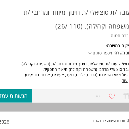
ובד /ת סוציאלי /ת חינוך מיוחד ומרחבי /ת
שפחה וקהילה). (110 /26)
רה חסויה
קום המשרה:
ג משרה:
מספר סוגים
וש/ה עובד/ת סוציאלי/ת חינוך מיוחד ומרחבי/ת (משפחה וקהילה).
בד סוציאלי מרחבי (משפחה וקהילה) תיאור התפקיד:
פול וליווי משפחות (הורים, ילדים, נוער, צעירים, אזרחים ותיקים).
פול בלקוחות במטרה לשפור תפקודם האישי, המשפחתי והחברתי ע"י טיפול ישיר
עוד
...
ווך, מתן ידע לשם מיצוי זכויות כאזרח, משמש מנהל מקרה.
ריות על מתן השירות באזור גאוגרפי מוגדר שלקוחותיו הם הפרט ומשפחתו, מנה
8770233
הגשת מועמד
שוב ובעלי התפקידים, בעת שגרה ובעת חירום.
תור בעיות וצרכים של הפרט ושל הקהילה.
ן יעוץ לבעלי התפקידים בתחום החברתי, במטרה לסייע לפרט, למשפחה ולקהילה
דות יישוביות).
ריות על שמירת קשר רציף עם המנהיגות המקומית לרבדיה, שמירה על קשר ע
חברת השמה / כח אדם
2026
ערכות המשיקות.