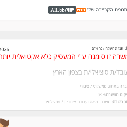
ת
מפת הקריירה שלי
AllJobs VIP
חברת השמה / כח אדם
2026
שרה זו סומנה ע"י המעסיק כלא אקטואלית יותר
ובד/ת סוציאלי/ת בצפון הארץ
רה בתחום ממשלתי / ציבורי
קום המשרה:
צפון
ג משרה:
משרה מלאה
ו
עבודה ציבורית / ממשלתית