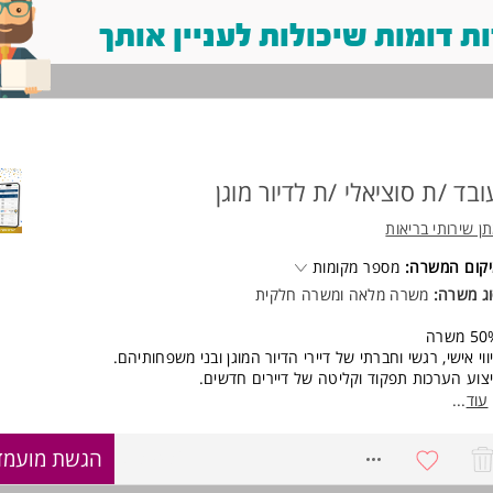
 דומות שיכולות לעניין אותך
ובד /ת סוציאלי /ת לדיור מוגן
ן שירותי בריאות
קום המשרה:
מספר מקומות
ג משרה:
משרה מלאה ומשרה חלקית
 משרה
ווי אישי, רגשי וחברתי של דיירי הדיור המוגן ובני משפחותיהם.
צוע הערכות תפקוד וקליטה של דיירים חדשים.
יית תוכניות טיפול ומעקב אחר יישומן.
עוד
...
ן ייעוץ, הכוונה וסיוע במצבי משבר.
ודה שוטפת מול משפחות, גורמי רווחה, קופות חולים וגורמים בקהילה.
8739436
הגשת מועמד
תתפות בישיבות צוות רב-מקצועיות ושיתוף פעולה עם כלל אנשי המקצוע.
תור צרכים ומתן מענה בתחומים חברתיים, רגשיים ותפקודיים.