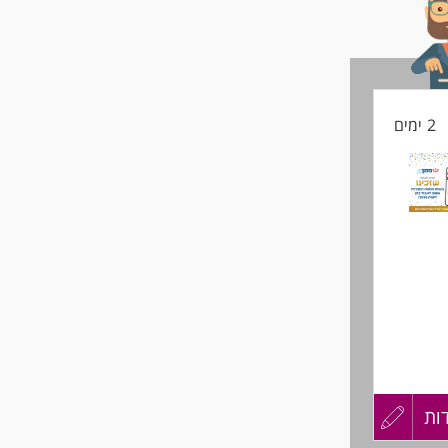
2 ימים
ות
עדכון