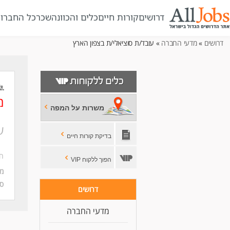
דרושים
קורות חיים
כלים והכוונה
שכר
כל החברו
דרושים
»
מדעי החברה
» עובד/ת סוציאלי/ת בצפון הארץ
מ
משרות על המפה
ע
בדיקת קורות חיים
חב
הפוך ללקוח VIP
מי
סו
דרושים
מדעי החברה