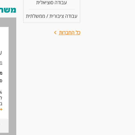
עבודה סוציאלית
משרות
עבודה ציבורית / ממשלתית
כל החברות
ע
מת
מי
סו
50%
לי
בי
בנ
מת
עב
הש
אי