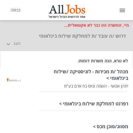
כניסה
היי, המשרה הזו כבר לא אקטואלית...
דרוש /ה עובד /ת למחלקת שילוח בינלאומי
הצג
לא נורא, הנה משרות דומות:
מנהל /ת מכירות - לוגיסטיקה /שילוח
בינלאומי >
יתרון אנושי - השמה וגיוס כח אדם בע"מ
רפרנט למחלקת שילוח בינלאומי >
שכר
המעסיק לא סיפר לנו
מסווג/סוכן מכס >
סוג משרה
משרה מלאה