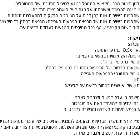
כון הצוות הרב- מקצועי המטפל בנוגע לטיפול התזונתי של המטופלים.
ר עם המטופל ומשפחתו על מנת לעקוב אחר מצבו התזונתי.
תתפות בישיבות צוות בהן דנים על מטופלים הזקוקים להתערבות תזונתית.
תתפות בישיבות צוות של מרפאת הפרעות האכילה/ מרפאת ברה"ן רב מיקצועי
הול רישום מקצועי שוטף בכל ההיבטים הנוגעים לעבודת הדיאטן/ית.
ישות:
שכלה:
B.S במדעי התזונה
רסים/ השתלמויות בנושאים הבאים:
יפול במטופלי ברה"נ,
פעות הדדיות של התרופות והתזונה במטופלי ברה"נ
יפול התזונתי בהפרעות האכילה
סיון:
 של 5 שנים לפחות כדיאטן/ית קליני/ת
שרה מיועדת לנשים ולגברים כאחד
נתן עדיפות למועמדים/ות עם מוגבלות
 צרף/י תעודות השכלה והכשרה רלבנטיים
"י הוראות משרד הבריאות ובהתאם לתוכנית החיסונים של עובדי מערכת הברי
צע בדיקה במרפאה לחיסוני עובדים והשלמת חיסונים במידת הצורך ובהתאם ל
שרה מיועדת לנשים ולגברים כאחד.