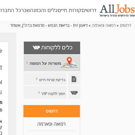
דרושים
קורות חיים
כלים והכוונה
שכר
כל החברו
דרושים
»
רפואה ופארמה
» דיאטן /ית - בריאות הנפש - מרפאת ברה"ן, אשדוד
משרות על המפה
ד
א
בדיקת קורות חיים
קו
הפוך ללקוח VIP
מ
סו
דרושים
אב
רפואה ופארמה
קב
במ