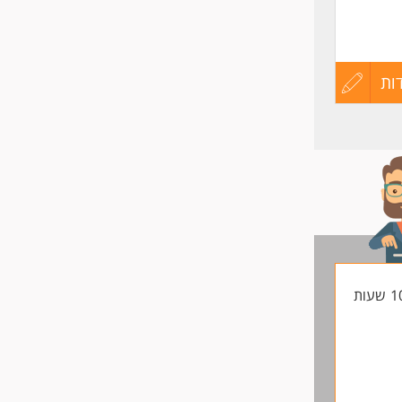
ות
עדכון
קורות
החיים
לפני
שליחה