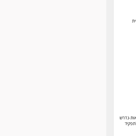
ת
אות-נדרש
תפקיד