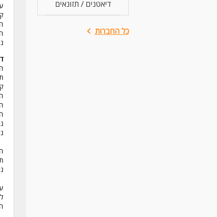
דיאטנים / תזונאים
עד
קש
הש
כל החברות
הש
ני
דר
ה
תואר c
קו
הט
הש
הט
ני
ניסיון
המ
תי
נא
עפ
לב
המ