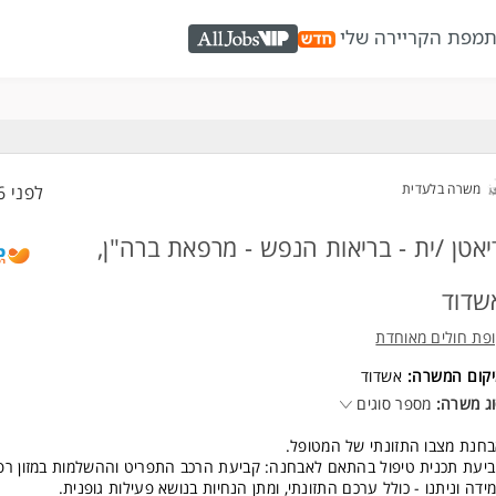
ת
מפת הקריירה שלי
AllJobs VIP
משרה בלעדית
לפני 16 שעות
יאטן /ית - בריאות הנפש - מרפאת ברה"ן,
שדוד
פת חולים מאוחדת
יקום המשרה:
אשדוד
ג משרה:
מספר סוגים
חנת מצבו התזונתי של המטופל.
יעת תכנית טיפול בהתאם לאבחנה: קביעת הרכב התפריט וההשלמות במזון רפואי
ידה וניתנו - כולל ערכם התזונתי, ומתן הנחיות בנושא פעילות גופנית.