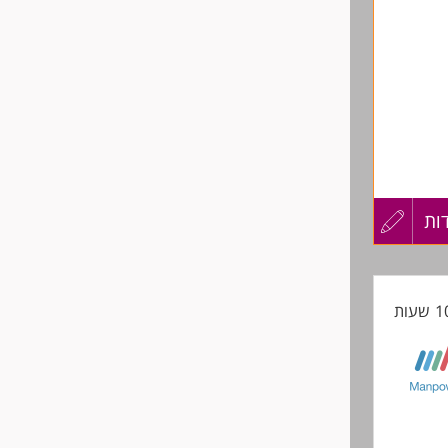
ות
עדכון
קורות
החברה)
החיים
לפני
שליחה