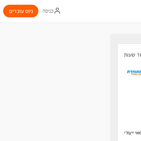
איקון
גיוס עובדים
כניסה
התחברות
 ייעודי