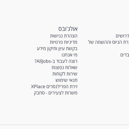
אולג'ובס
דרושים
הצהרת נגישות
M - חברת הגיוס וההשמה של
מדיניות פרטיות
בקשת עיון ותיקון מידע
בדים
מי אנחנו
רוצה לעבוד ב-AllJobs?
שאלות נפוצות
שירות לקוחות
תנאי שימוש
זירת הפרילנסרים XPlace
משרות לצעירים - סחבק